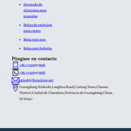
Envasado de
alimentos para
mascotas
Bolsas de embalaje
para correo
Bolsa para pan
Bolsa para bebidas
Póngase en contacto
+86-15216953668
+86-15216953668
sales8@lbpacking.net
Guangdong Xinkeda,Longhua Road,Caitang Town,Chaoan
District,Ciudad de Chaozhou,Provincia de Guangdong,China.
(515644）