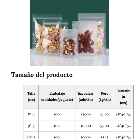
Tamaño del producto
Tamaño
Talla
Embalaje
Embalaje
Peso
tn
(cm)
(unidades/paquete)
(uds/ctn)
(kg/ctn)
(cm)
8*12
100
13000
32.20
48*40*34
9*15
100
10000
33.00
48*40*34
10*15
100
10000
33.11
48*40*34