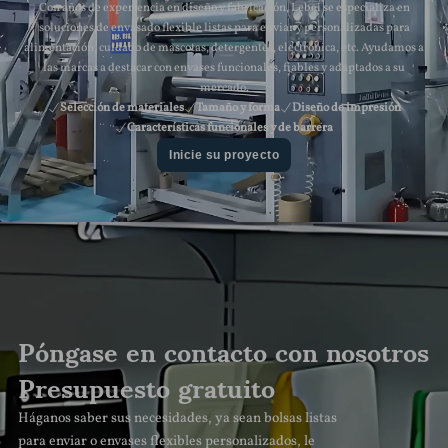
Con años de experiencia en diseño y fabricación, Lebei se especializa en
soluciones de envasado flexible listas para enviar y personalizadas para
alimentación, cuidado de mascotas, detergentes, electrónica, etc. Ayudamos a
las marcas a destacar con envases funcionales, fiables y adaptados a su
mercado.
Selección de materiales
Tamaño y forma
Diseño de impresión
Características funcionales y de barrera
Inicie su proyecto
Póngase en contacto con nosotros
Presupuesto gratuito
Háganos saber sus necesidades, ya sean bolsas listas
para enviar o envases flexibles personalizados, le