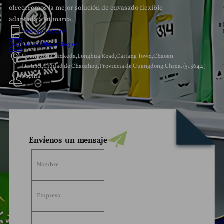
ofreceremos la mejor solución de envasado flexible
adaptada a su marca.
+86-15216953668
sales8@lbpacking.net
Guangdong Xinkeda,Longhua Road,Caitang Town,Chaoan
District,Ciudad de Chaozhou,Provincia de Guangdong,China. (515644）
Sophia
Envíenos un mensaje