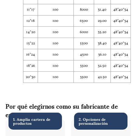
11*17
100
8000
31.40
48*40*34
12*18
100
6500
29.00
48*40*34
14*20
100
6000
35.20
48*40*34
15*22
100
5500
38.40
48*40*34
16*24
100
4500
36.10
48*40*34
18*26
100
3500
32.50
48*40*34
20*30
100
3500
42.50
48*40*34
Por qué elegirnos como su fabricante de
envases flexibles
1. Amplia cartera de
2. Opciones de
productos
personalización