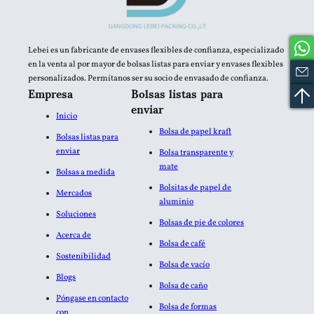
Lebei es un fabricante de envases flexibles de confianza, especializado
en la venta al por mayor de bolsas listas para enviar y envases flexibles
personalizados. Permítanos ser su socio de envasado de confianza.
Empresa
Bolsas listas para
enviar
Inicio
Bolsa de papel kraft
Bolsas listas para
enviar
Bolsa transparente y
mate
Bolsas a medida
Bolsitas de papel de
Mercados
aluminio​
Soluciones
Bolsas de pie de colores
Acerca de
Bolsa de café
Sostenibilidad
Bolsa de vacío
Blogs
Bolsa de caño
Póngase en contacto
Bolsa de formas
con