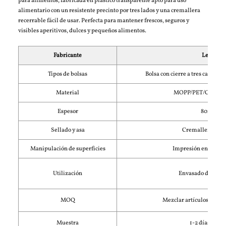
para alimentos, fabricada en plástico transparente apto para uso
alimentario con un resistente precinto por tres lados y una cremallera
recerrable fácil de usar. Perfecta para mantener frescos, seguros y
visibles aperitivos, dulces y pequeños alimentos.
Fabricante
Lebei
Tipos de bolsas
Bolsa con cierre a tres caras (m
Material
MOPP/PET/CPP o P
Espesor
80mic
Sellado y asa
Cremallera supe
Manipulación de superficies
Impresión en hueco
Utilización
Envasado de cara
MOQ
Mezclar artículos, total
Muestra
1-2 días (grati