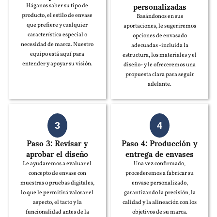
personalizadas
Háganos saber su tipo de
producto, el estilo de envase
Basándonos en sus
que prefiere y cualquier
aportaciones, le sugeriremos
característica especial o
opciones de envasado
necesidad de marca. Nuestro
adecuadas -incluida la
equipo está aquí para
estructura, los materiales y el
entender y apoyar su visión.
diseño- y le ofreceremos una
propuesta clara para seguir
adelante.
3
4
Paso 3: Revisar y
Paso 4: Producción y
aprobar el diseño
entrega de envases
Le ayudaremos a evaluar el
Una vez confirmado,
concepto de envase con
procederemos a fabricar su
muestras o pruebas digitales,
envase personalizado,
lo que le permitirá valorar el
garantizando la precisión, la
aspecto, el tacto y la
calidad y la alineación con los
funcionalidad antes de la
objetivos de su marca.