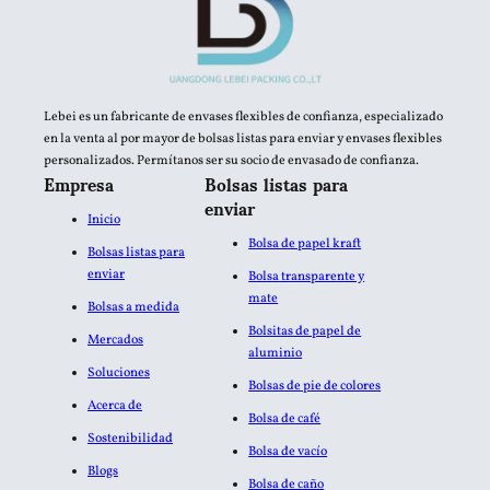
Lebei es un fabricante de envases flexibles de confianza, especializado
en la venta al por mayor de bolsas listas para enviar y envases flexibles
personalizados. Permítanos ser su socio de envasado de confianza.
Empresa
Bolsas listas para
enviar
Inicio
Bolsa de papel kraft
Bolsas listas para
enviar
Bolsa transparente y
mate
Bolsas a medida
Bolsitas de papel de
Mercados
aluminio​
Soluciones
Bolsas de pie de colores
Acerca de
Bolsa de café
Sostenibilidad
Bolsa de vacío
Blogs
Bolsa de caño