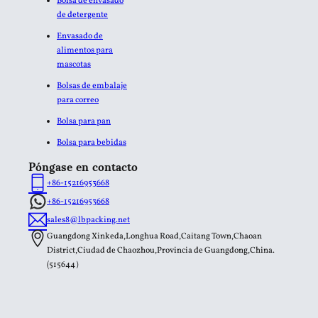
Bolsa de envasado
de detergente
Envasado de
alimentos para
mascotas
Bolsas de embalaje
para correo
Bolsa para pan
Bolsa para bebidas
Póngase en contacto
+86-15216953668
+86-15216953668
sales8@lbpacking.net
Guangdong Xinkeda,Longhua Road,Caitang Town,Chaoan
District,Ciudad de Chaozhou,Provincia de Guangdong,China.
(515644）