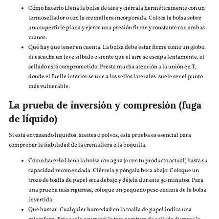
Cómo hacerlo Llena la bolsa de aire y ciérrala herméticamente con un
termosellador o con la cremallera incorporada. Coloca la bolsa sobre
una superficie plana y ejerce una presión firme y constante con ambas
manos.
Qué hay que tener en cuenta: La bolsa debe estar firme como un globo.
Si escucha un leve silbido o siente que el aire se escapa lentamente, el
sellado está comprometido. Presta mucha atención a la unión en T,
donde el fuelle inferior se une a los sellos laterales: suele ser el punto
más vulnerable.
La prueba de inversión y compresión (fuga
de líquido)
Si está envasando líquidos, aceites o polvos, esta prueba es esencial para
comprobar la fiabilidad de la cremallera o la boquilla.
Cómo hacerlo Llena la bolsa con agua (o con tu producto actual) hasta su
capacidad recomendada. Ciérrela y póngala boca abajo. Coloque un
trozo de toalla de papel seca debajo y déjela durante 30 minutos. Para
una prueba más rigurosa, coloque un pequeño peso encima de la bolsa
invertida.
Qué buscar: Cualquier humedad en la toalla de papel indica una