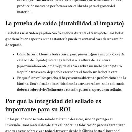
microfuga. Esto suele ocurrir si la temperatura de sellado durante la
producción no estaba perfectamente calibrada para el grosor del
material.
La prueba de caída (durabilidad al impacto)
Las bolsas se sacuden y apilan con frecuencia durante el transporte. Una bolsa
que tiene buen aspecto en una estantería puede reventar al caer de un camión
de reparto.
Cómo hacerlo Llene la bolsa con el peso previsto (por ejemplo, 500 g de
café o 1 l de líquido). Sostenga la bolsa a la altura de la cintura
(aproximadamente 1 metro) y déjela caer sobre un suelo plano y duro.
Repítelo tres veces, dejándola caer sobre el fondo, un lado y la cara.
En qué fijarse: Comprueba si hay costuras abiertas o perforaciones en la
lámina. Una bolsa de alta calidad con la estructura laminada adecuada
debería sobrevivir fácilmente a estos impactos sin perder su sellado.
Por qué la integridad del sellado es
importante para su ROI
En las pruebas no se trata sólo de evitar un desastre, sino de proteger su
inversión. Unos materiales de alta calidad y una fabricación precisa garantizan
que su envase sobreviva a todo el trayecto desde la fábrica hasta el hogar del