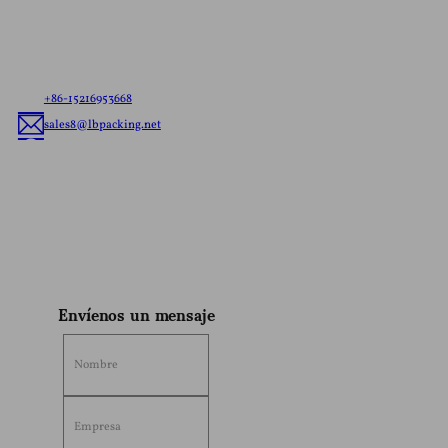
Háganos saber sus necesidades, ya sean bolsas listas
para enviar o envases flexibles personalizados, le
ofreceremos la mejor solución de envasado flexible
adaptada a su marca.
+86-15216953668
sales8@lbpacking.net
Guangdong Xinkeda,Longhua Road,Caitang Town,Chaoan
District,Ciudad de Chaozhou,Provincia de Guangdong,China. (515644）
Sophia
Envíenos un mensaje