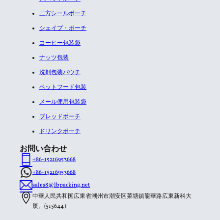
三方シールポーチ
シェイプ・ポーチ
コーヒー包装袋
ナッツ包装
洗剤包装パウチ
ペットフード包装
メール便用包装袋
ブレッドポーチ
ドリンクポーチ
お問い合わせ
+86-15216953668
+86-15216953668
sales8@lbpacking.net
中華人民共和国広東省潮州市潮安区菜塘鎮龍華路広東新科大
厦。(515644）