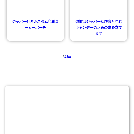
ジッパー付きカスタム印刷コ
習慣はジッパー及び窓と包む
ーヒーポーチ
キャンデーのための袋を立て
ます
1
2
3
→