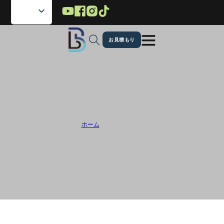
メインコンテンツへスキップ
フッターへスキップ
お見積もり
グローバルブランドから信頼されるカ
スタムフレキシブルパッケージングメ
ーカー
ホーム
/
カスタムポーチ
カスタムフレキシブルパッケージングのプロフェッショナルとして、Lebei
は様々な業界の企業に高品質でオーダーメイドのパウチとロールフィルム
のソリューションを提供しています。耐久性のあるパッケージ、環境に優
しいパッケージ、ブランドを強化するパッケージなど、Lebeiは精密さと革
新性で信頼できるパートナーです。