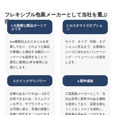
フレキシブル包装メーカーとして当社を選ぶ
理由
1.大規模な製品ポートフ
2.カスタマイズオプショ
ォリオ
ン
200種類以上のスタイルを在
サイズ、タイプ、印刷、オプ
庫しており、どのような製品
ションに至るまで、お客様の
や業種にも適合する幅広いパ
ニーズに合わせたパッケージ
ッケージを提供することで、
ング・ソリューションを提供
貴社に最適な1本を確実にお
します。
届けします。
3.クイックデリバリー
4.競争価格
在庫のあるパウチは1～2日で
工場直販メーカーとして、当
出荷できるため、タイムライ
社は非常に競争力のある価格
ンを守り、サプライチェーン
を提供しており、品質を損な
を円滑に保ち、市場の需要に
うことなくコストを節約し、
迅速に対応することができま
利益率を高めることができま