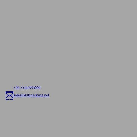
お問い合わせ
無料見積もり
お客様のニーズをお聞かせください。すぐに出荷で
きるパウチでも、カスタムメイドのフレキシブル・
パッケージングでも、お客様のブランドに合わせた
最適なフレキシブル・パッケージング・ソリューシ
ョンをお届けします。
+86-15216953668
sales8@lbpacking.net
中華人民共和国広東省潮州市潮安区菜塘鎮龍華路広東新科大厦。
(515644）
ソフィア