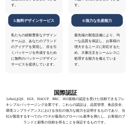
す。
す。
5.無料デザインサービス
6.強力な生産能力
私たちの経験豊富なデザイン
最先端の製造設備により、均
チームは、あなたのブランド
一な品質を保証し、お客様の
のアイデアを実現し、目を引
増大するニーズに対応するた
くパッケージを作成するため
め、大量注文をシームレスに
に無料のパッケージデザイン
処理する能力を備えていま
サービスを提供しています。
す。
国際認証
LebeiはQS、SGS、HACCP、BRC、ISO規格の認定を受けた信頼できるフレ
キシブルパッケージング企業です。これらの認証は、品質管理、食品安全、
環境コンプライアンスにおける当社の強力な能力を証明するものであり、当
社が製造するすべてのパウチが最高のグローバル基準を満たし、お客様のブ
ランドと顧客の信頼を得ることを保証するものです。