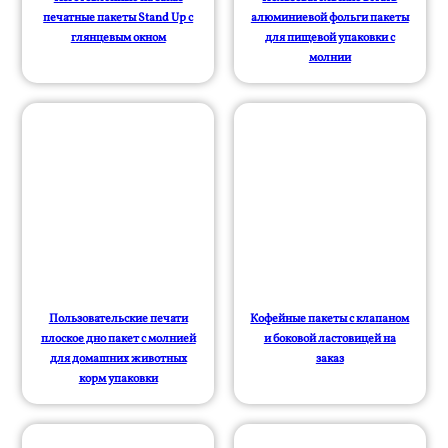
печатные пакеты Stand Up с
алюминиевой фольги пакеты
глянцевым окном
для пищевой упаковки с
молнии
Пользовательские печати
Кофейные пакеты с клапаном
плоское дно пакет с молнией
и боковой ластовицей на
для домашних животных
заказ
корм упаковки