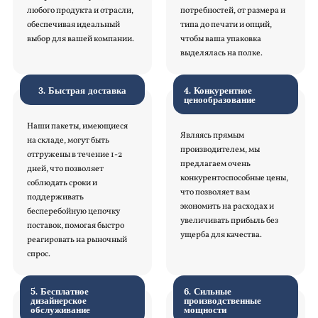
любого продукта и отрасли,
потребностей, от размера и
обеспечивая идеальный
типа до печати и опций,
выбор для вашей компании.
чтобы ваша упаковка
выделялась на полке.
3. Быстрая доставка
4. Конкурентное
ценообразование
Наши пакеты, имеющиеся
Являясь прямым
на складе, могут быть
производителем, мы
отгружены в течение 1-2
предлагаем очень
дней, что позволяет
конкурентоспособные цены,
соблюдать сроки и
что позволяет вам
поддерживать
экономить на расходах и
бесперебойную цепочку
увеличивать прибыль без
поставок, помогая быстро
ущерба для качества.
реагировать на рыночный
спрос.
5. Бесплатное
6. Сильные
дизайнерское
производственные
обслуживание
мощности