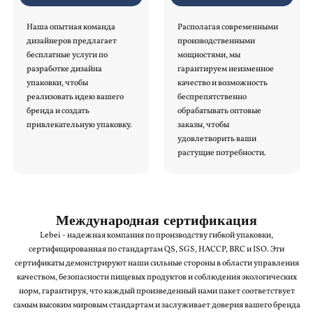
Наша опытная команда
Располагая современными
дизайнеров предлагает
производственными
бесплатные услуги по
мощностями, мы
разработке дизайна
гарантируем неизменное
упаковки, чтобы
качество и возможность
реализовать идею вашего
беспрепятственно
бренда и создать
обрабатывать оптовые
привлекательную упаковку.
заказы, чтобы
удовлетворить ваши
растущие потребности.
Международная сертификация
Lebei - надежная компания по производству гибкой упаковки,
сертифицированная по стандартам QS, SGS, HACCP, BRC и ISO. Эти
сертификаты демонстрируют наши сильные стороны в области управления
качеством, безопасности пищевых продуктов и соблюдения экологических
норм, гарантируя, что каждый произведенный нами пакет соответствует
самым высоким мировым стандартам и заслуживает доверия вашего бренда