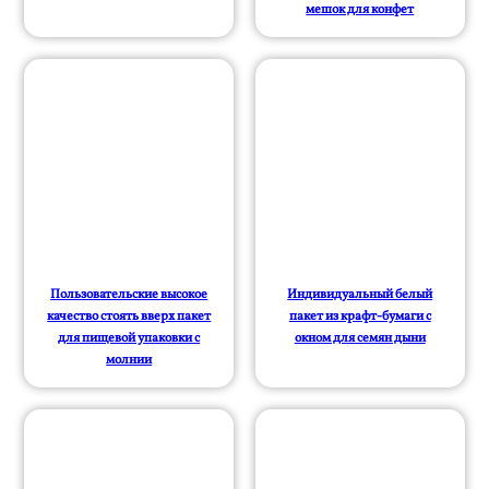
мешок для конфет
Пользовательские высокое
Индивидуальный белый
качество стоять вверх пакет
пакет из крафт-бумаги с
для пищевой упаковки с
окном для семян дыни
молнии