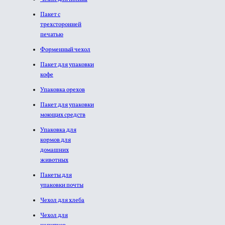
Пакет с
трехсторонней
печатью
Форменный чехол
Пакет для упаковки
кофе
Упаковка орехов
Пакет для упаковки
моющих средств
Упаковка для
кормов для
домашних
животных
Пакеты для
упаковки почты
Чехол для хлеба
Чехол для