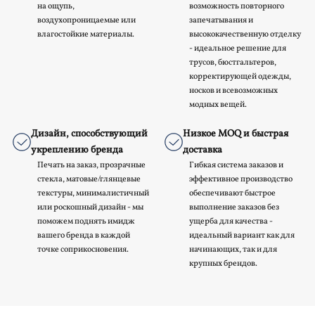
на ощупь,
возможность повторного
воздухопроницаемые или
запечатывания и
влагостойкие материалы.
высококачественную отделку
- идеальное решение для
трусов, бюстгальтеров,
корректирующей одежды,
носков и всевозможных
модных вещей.
Дизайн, способствующий
Низкое MOQ и быстрая
укреплению бренда
доставка
Печать на заказ, прозрачные
Гибкая система заказов и
стекла, матовые/глянцевые
эффективное производство
текстуры, минималистичный
обеспечивают быстрое
или роскошный дизайн - мы
выполнение заказов без
поможем поднять имидж
ущерба для качества -
вашего бренда в каждой
идеальный вариант как для
точке соприкосновения.
начинающих, так и для
крупных брендов.