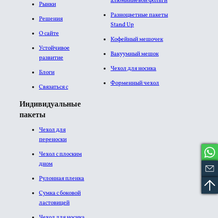
алюминиевой фольги​
Рынки
Разноцветные пакеты
Решения
Stand Up
О сайте
Кофейный мешочек
Устойчивое
Вакуумный мешок
развитие
Чехол для носика
Блоги
Форменный чехол
Связаться с
Индивидуальные
пакеты
Чехол для
переноски
Чехол с плоским
дном
Рулонная пленка
Сумка с боковой
ластовицей
Чехол для носика