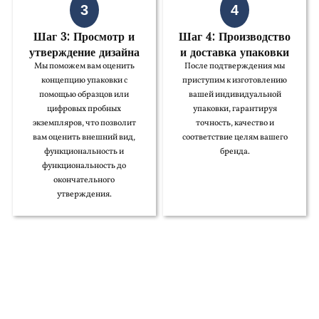
3
4
Шаг 3: Просмотр и
Шаг 4: Производство
утверждение дизайна
и доставка упаковки
Мы поможем вам оценить
После подтверждения мы
концепцию упаковки с
приступим к изготовлению
помощью образцов или
вашей индивидуальной
цифровых пробных
упаковки, гарантируя
экземпляров, что позволит
точность, качество и
вам оценить внешний вид,
соответствие целям вашего
функциональность и
бренда.
функциональность до
окончательного
утверждения.