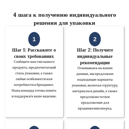
4 шага к получению индивидуального
решения для упаковки
1
2
Шаг 1: Расскажите о
Шаг 2: Получите
своих требованиях
индивидуальные
рекомендации
Сообщите нам тип вашего
продукта, предпочитаемый
Основываясь на ваших
стиль упаковки, а также
данных, мы предложим
любые особенности или
подходящие варианты
потребности в брендинге.
упаковки, включая структуру,
Наша команда готова понять
материалы и дизайн, а также
и поддержать ваше видение.
предложим четкое
предложение для
продвижения вперед.