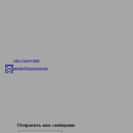
Свяжитесь с нами для получения
консультации
Бесплатная цитата
Сообщите нам о своих потребностях - будь то
готовые к отправке пакеты или гибкая упаковка на
заказ, - мы предложим лучшее решение по гибкой
упаковке с учетом особенностей вашего бренда.
+86-15216953668
sales8@lbpacking.net
Гуандун Синкеда, Лонхуа Роуд, Кайтанг Таун, район Чаоань, город
Чаочжоу, провинция Гуандун, Китай. (515644）
София
Отправить нам сообщение