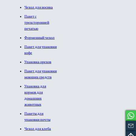
Чехол для носика
Пакет с
трехсторонней
печатью
Форменный чехол
Пакет для упаковки
кофе
Упаковка орехов
Пакет для упаковки
моющих средств
Упаковка для
кормов для
домашних
животных
Пакеты для
упаковки почты
Чехол для хлеба