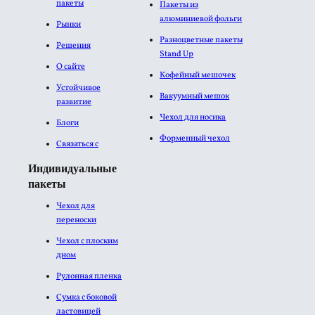
пакеты
Пакеты из
алюминиевой фольги​
Рынки
Разноцветные пакеты
Решения
Stand Up
О сайте
Кофейный мешочек
Устойчивое
Вакуумный мешок
развитие
Чехол для носика
Блоги
Форменный чехол
Связаться с
Индивидуальные
пакеты
Чехол для
переноски
Чехол с плоским
дном
Рулонная пленка
Сумка с боковой
ластовицей