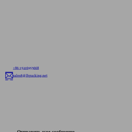
Свяжитесь с нами для получения
консультации
Бесплатная цитата
Сообщите нам о своих потребностях - будь то
готовые к отправке пакеты или гибкая упаковка на
заказ, - мы предложим лучшее решение по гибкой
упаковке с учетом особенностей вашего бренда.
+86-15216953668
sales8@lbpacking.net
Гуандун Синкеда, Лонхуа Роуд, Кайтанг Таун, район Чаоань, город
Чаочжоу, провинция Гуандун, Китай. (515644）
София
Отправить нам сообщение