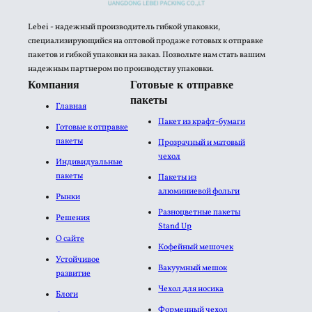
Lebei - надежный производитель гибкой упаковки,
специализирующийся на оптовой продаже готовых к отправке
пакетов и гибкой упаковки на заказ. Позвольте нам стать вашим
надежным партнером по производству упаковки.
Компания
Готовые к отправке
пакеты
Главная
Пакет из крафт-бумаги
Готовые к отправке
пакеты
Прозрачный и матовый
чехол
Индивидуальные
пакеты
Пакеты из
алюминиевой фольги​
Рынки
Разноцветные пакеты
Решения
Stand Up
О сайте
Кофейный мешочек
Устойчивое
Вакуумный мешок
развитие
Чехол для носика
Блоги
Форменный чехол