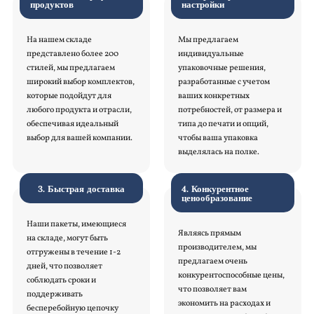
продуктов
настройки
На нашем складе
Мы предлагаем
представлено более 200
индивидуальные
стилей, мы предлагаем
упаковочные решения,
широкий выбор комплектов,
разработанные с учетом
которые подойдут для
ваших конкретных
любого продукта и отрасли,
потребностей, от размера и
обеспечивая идеальный
типа до печати и опций,
выбор для вашей компании.
чтобы ваша упаковка
выделялась на полке.
3. Быстрая доставка
4. Конкурентное
ценообразование
Наши пакеты, имеющиеся
Являясь прямым
на складе, могут быть
производителем, мы
отгружены в течение 1-2
предлагаем очень
дней, что позволяет
конкурентоспособные цены,
соблюдать сроки и
что позволяет вам
поддерживать
экономить на расходах и
бесперебойную цепочку