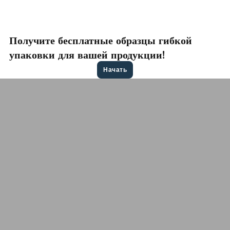
Получите бесплатные образцы гибкой
упаковки для вашей продукции!
Начать
Свяжитесь с нами для получения
консультации
Бесплатная цитата
Сообщите нам о своих потребностях - будь то
готовые к отправке пакеты или гибкая упаковка на
заказ, - мы предложим лучшее решение по гибкой