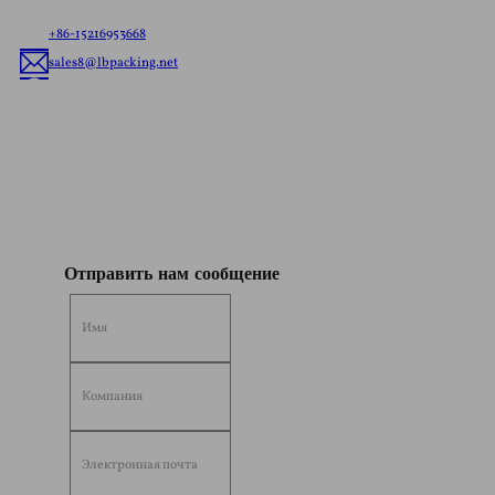
упаковке с учетом особенностей вашего бренда.
+86-15216953668
sales8@lbpacking.net
Гуандун Синкеда, Лонхуа Роуд, Кайтанг Таун, район Чаоань, город
Чаочжоу, провинция Гуандун, Китай. (515644）
София
Отправить нам сообщение