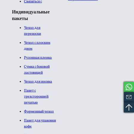
Связаться с
Индивидуальные
пакеты
Чехол для
переноски
Чехол с плоским
дном
Рулонная пленка
Сумка с боковой
ластовицей
Чехол для носика
Пакет с
трехсторонней
печатью
Форменный чехол
Пакет для упаковки
кофе