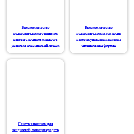
Высокое качество
Высокое качество
пользовательского напиток
пользовательских сок носик
пакеты с носиком жидкость
пакетик упаковка напитка в
упаковка пластиковый мешок
специальных формах
Пакеты с носиком для
жидкостей, моющих средств