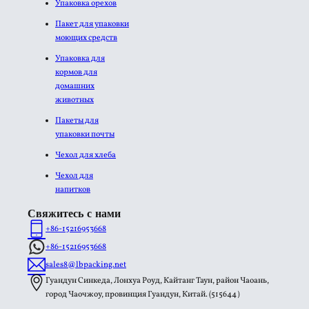
Упаковка орехов
Пакет для упаковки
моющих средств
Упаковка для
кормов для
домашних
животных
Пакеты для
упаковки почты
Чехол для хлеба
Чехол для
напитков
Свяжитесь с нами
+86-15216953668
+86-15216953668
sales8@lbpacking.net
Гуандун Синкеда, Лонхуа Роуд, Кайтанг Таун, район Чаоань,
город Чаочжоу, провинция Гуандун, Китай. (515644）