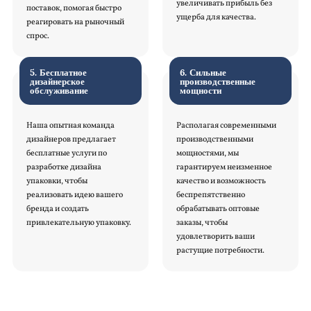
увеличивать прибыль без
поставок, помогая быстро
ущерба для качества.
реагировать на рыночный
спрос.
5. Бесплатное
6. Сильные
дизайнерское
производственные
обслуживание
мощности
Наша опытная команда
Располагая современными
дизайнеров предлагает
производственными
бесплатные услуги по
мощностями, мы
разработке дизайна
гарантируем неизменное
упаковки, чтобы
качество и возможность
реализовать идею вашего
беспрепятственно
бренда и создать
обрабатывать оптовые
привлекательную упаковку.
заказы, чтобы
удовлетворить ваши
растущие потребности.