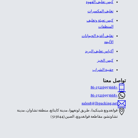
كيس تغليف القهوة
تغليف المكسرات
كيس تعبئة وتغليف
المنظفات
تغليف أغذية الحيوانات
الأليفة
أكياس تغليف البريد
كيس الخبز
حقيبة الشراب
تواصل معنا
+86-15216953668
+86-15216953668
sales8@lbpacking.net
قوانغدونغ شينكيدا، طريق لونغهوا، مدينة كايتانغ، منطقة تشاوان، مدينة
تشاوتشو، مقاطعة قوانغدونغ، الصين (515644）