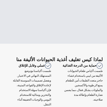
لماذا كيس تغليف أغذية الحيوانات الأليفة منا
حماية من الدرجة الغذائية
عملي وقابل للإغلاق
صُممت أكياس طعام الحيوانات
صُممت أكياسنا مع وضع
الأليفة من ليبي باستخدام غشاء
المستهلك النهائي في الاعتبار.
حاجز متعدد الطبقات آمن للطعام
وبفضل تصميمات السوستة القابلة
يمنع الرطوبة والأكسجين
لإعادة الإغلاق والقواعد المتينة،
والملوثات بشكل فعال، مما يضمن
فإن أكياسنا سهلة الاستخدام
نضارة الطعام وإطالة مدة
والتخزين ومثالية للاستخدام
صلاحيته.
اليومي والوجبات الخفيفة أثناء
التنقل.