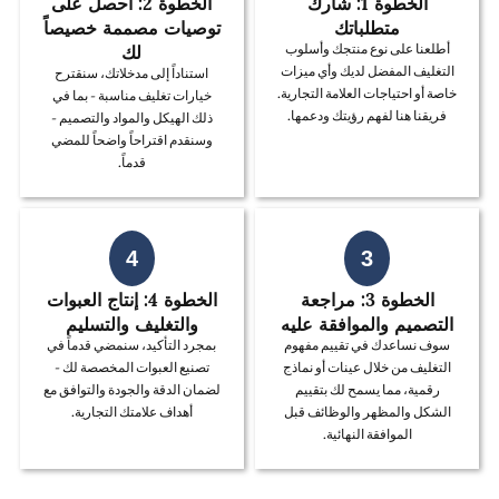
الخطوة 1: شارك
الخطوة 2: احصل على
متطلباتك
توصيات مصممة خصيصاً
لك
أطلعنا على نوع منتجك وأسلوب
التغليف المفضل لديك وأي ميزات
استناداً إلى مدخلاتك، سنقترح
خاصة أو احتياجات العلامة التجارية.
خيارات تغليف مناسبة - بما في
فريقنا هنا لفهم رؤيتك ودعمها.
ذلك الهيكل والمواد والتصميم -
وسنقدم اقتراحاً واضحاً للمضي
قدماً.
4
3
الخطوة 3: مراجعة
الخطوة 4: إنتاج العبوات
التصميم والموافقة عليه
والتغليف والتسليم
سوف نساعدك في تقييم مفهوم
بمجرد التأكيد، سنمضي قدماً في
التغليف من خلال عينات أو نماذج
تصنيع العبوات المخصصة لك -
رقمية، مما يسمح لك بتقييم
لضمان الدقة والجودة والتوافق مع
الشكل والمظهر والوظائف قبل
أهداف علامتك التجارية.
الموافقة النهائية.