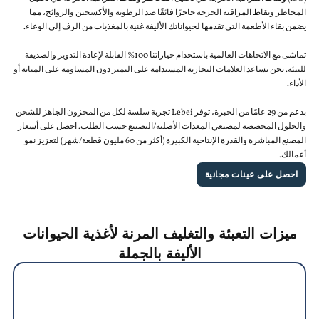
المخاطر ونقاط المراقبة الحرجة حاجزًا فائقًا ضد الرطوبة والأكسجين والروائح، مما
يضمن بقاء الأطعمة التي تقدمها لحيواناتك الأليفة غنية بالمغذيات من الرف إلى الوعاء.
تماشى مع الاتجاهات العالمية باستخدام خياراتنا 100% القابلة لإعادة التدوير والصديقة
للبيئة. نحن نساعد العلامات التجارية المستدامة على التميز دون المساومة على المتانة أو
الأداء.
بدعم من 29 عامًا من الخبرة، توفر Lebei تجربة سلسة لكل من المخزون الجاهز للشحن
والحلول المخصصة لمصنعي المعدات الأصلية/التصنيع حسب الطلب. احصل على أسعار
المصنع المباشرة والقدرة الإنتاجية الكبيرة (أكثر من 60 مليون قطعة/شهر) لتعزيز نمو
أعمالك.
احصل على عينات مجانية
ميزات التعبئة والتغليف المرنة لأغذية الحيوانات
الأليفة بالجملة