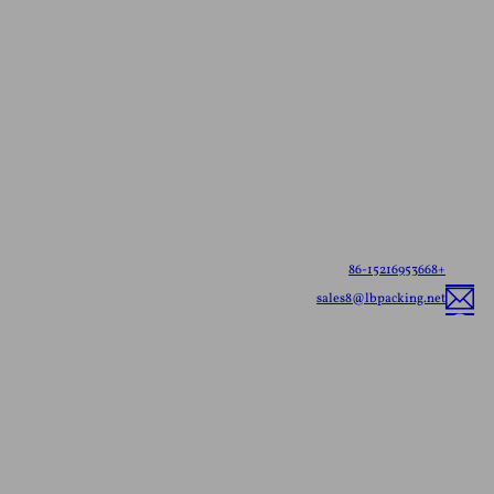
اتصل بنا للحصول على
عرض أسعار مجاني
أطلعنا على احتياجاتك - سواء كانت أكياسًا جاهزة للشحن أو
عبوات مرنة مخصصة، سنقدم لك أفضل حلول التغليف
المرنة المصممة خصيصًا لعلامتك التجارية.
+86-15216953668
sales8@lbpacking.net
قوانغدونغ شينكيدا، طريق لونغهوا، مدينة كايتانغ، منطقة تشاوان، مدينة تشاوتشو،
مقاطعة قوانغدونغ، الصين (515644）
صوفيا