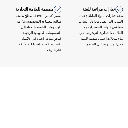
خيارات مراعية للبيئة
مصممة للعلامة التجارية
نقدم خيارات المواد القابلة لإعادة
تتميز أكياس Lebei بأسطح نظيفة
التدوير التي تقلل من الأثر البيئي.
مثالية للطباعة المخصصة. بدءًا من
تتماشى عبواتنا المستدامة مع
الرسومات النابضة بالحياة إلى
العلامات التجارية التي ترغب في
التصميمات الطبيعية الرقيقة،
بناء سجلات اعتماد صديقة للبيئة
فنحن نبعث الحياة في علامتك
دون المساومة على الجودة.
التجارية لأغذية الحيوانات الأليفة
على الرف.