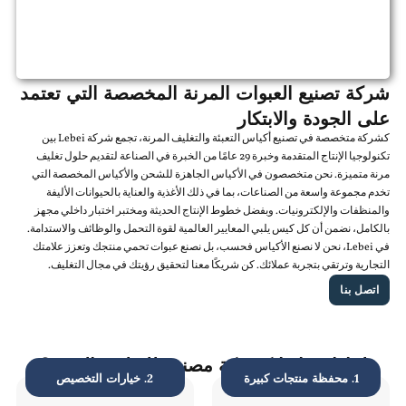
شركة تصنيع العبوات المرنة المخصصة التي تعتمد
على الجودة والابتكار
كشركة متخصصة في تصنيع أكياس التعبئة والتغليف المرنة، تجمع شركة Lebei بين
تكنولوجيا الإنتاج المتقدمة وخبرة 29 عامًا من الخبرة في الصناعة لتقديم حلول تغليف
مرنة متميزة. نحن متخصصون في الأكياس الجاهزة للشحن والأكياس المخصصة التي
تخدم مجموعة واسعة من الصناعات، بما في ذلك الأغذية والعناية بالحيوانات الأليفة
والمنظفات والإلكترونيات. وبفضل خطوط الإنتاج الحديثة ومختبر اختبار داخلي مجهز
بالكامل، نضمن أن كل كيس يلبي المعايير العالمية لقوة التحمل والوظائف والاستدامة.
في Lebei، نحن لا نصنع الأكياس فحسب، بل نصنع عبوات تحمي منتجك وتعزز علامتك
التجارية وترتقي بتجربة عملائك. كن شريكًا معنا لتحقيق رؤيتك في مجال التغليف.
اتصل بنا
لماذا تختارنا كشركة مصنعة للتغليف المرن؟
1. محفظة منتجات كبيرة
2. خيارات التخصيص