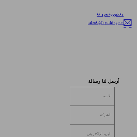
عبوات مرنة مخصصة، سنقدم لك أفضل حلول التغليف
المرنة المصممة خصيصًا لعلامتك التجارية.
+86-15216953668
sales8@lbpacking.net
قوانغدونغ شينكيدا، طريق لونغهوا، مدينة كايتانغ، منطقة تشاوان، مدينة تشاوتشو،
مقاطعة قوانغدونغ، الصين (515644）
صوفيا
أرسل لنا رسالة