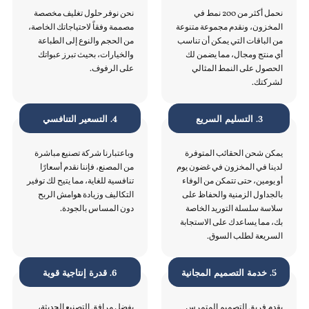
نحمل أكثر من 200 نمط في
نحن نوفر حلول تغليف مخصصة
المخزون، ونقدم مجموعة متنوعة
مصممة وفقاً لاحتياجاتك الخاصة،
من الباقات التي يمكن أن تناسب
من الحجم والنوع إلى الطباعة
أي منتج ومجال، مما يضمن لك
والخيارات، بحيث تبرز عبواتك
الحصول على النمط المثالي
على الرفوف.
لشركتك.
3. التسليم السريع
4. التسعير التنافسي
يمكن شحن الحقائب المتوفرة
وباعتبارنا شركة تصنيع مباشرة
لدينا في المخزون في غضون يوم
من المصنع، فإننا نقدم أسعارًا
أو يومين، حتى تتمكن من الوفاء
تنافسية للغاية، مما يتيح لك توفير
بالجداول الزمنية والحفاظ على
التكاليف وزيادة هوامش الربح
سلاسة سلسلة التوريد الخاصة
دون المساس بالجودة.
بك، مما يساعدك على الاستجابة
السريعة لطلب السوق.
5. خدمة التصميم المجانية
6. قدرة إنتاجية قوية
يقدم فريق التصميم المتمرس
بفضل مرافق التصنيع الحديثة،