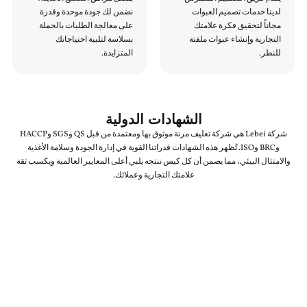
لدينا خدمات تصميم العبوات
نضمن لك جودة موحدة وقدرة
مجاناً لتحقيق فكرة علامتك
على معالجة الطلبات بالجملة
التجارية وإنشاء عبوات ملفتة
بسلاسة لتلبية احتياجاتك
للنظر.
المتزايدة.
الشهادات الدولية
شركة Lebei هي شركة تغليف مرنة موثوق بها ومعتمدة من قبل QS وSGS وHACCP
وBRC وISO. تُظهر هذه الشهادات قدراتنا القوية في إدارة الجودة وسلامة الأغذية
والامتثال البيئي، مما يضمن أن كل كيس ننتجه يلبي أعلى المعايير العالمية ويكسب ثقة
علامتك التجارية وعملائك.