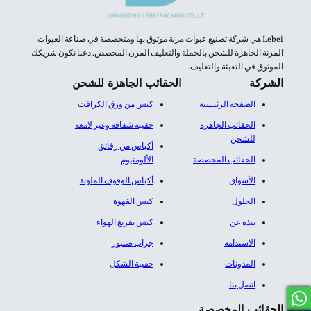
Lebei هي شركة تصنيع عبوات مرنة موثوق بها ومتخصصة في صناعة العبوات
المرنة الجاهزة للشحن بالجملة والتغليف المرن المخصص. دعنا نكون شريكك
الموثوق في التعبئة والتغليف.
الشركة
الحقائب الجاهزة للشحن
الصفحة الرئيسية
كيس من ورق الكرافت
الحقائب الجاهزة
حقيبة شفافة وغير لامعة
للشحن
أكياس من رقائق
الحقائب المخصصة
الألومنيوم​
الأسواق
أكياس الوقوف الملونة
الحلول
كيس القهوة
نبذة عن
كيس تفريغ الهواء
الاستدامة
جراب صنبور
المدونات
حقيبة الشكل
اتصل بنا
الحقائب المخصصة