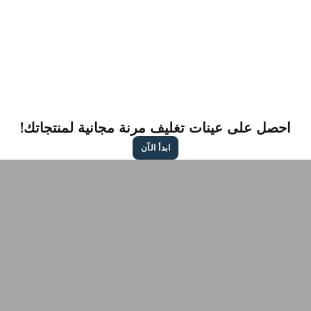
احصل على عينات تغليف مرنة مجانية لمنتجاتك!
ابدأ الآن
اتصل بنا للحصول على
عرض أسعار مجاني
أطلعنا على احتياجاتك - سواء كانت أكياسًا جاهزة للشحن أو