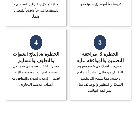
فريقنا هنا لفهم رؤيتك ودعمها.
ذلك الهيكل والمواد والتصميم -
وسنقدم اقتراحاً واضحاً للمضي
قدماً.
4
3
الخطوة 3: مراجعة
الخطوة 4: إنتاج العبوات
التصميم والموافقة عليه
والتغليف والتسليم
سوف نساعدك في تقييم مفهوم
بمجرد التأكيد، سنمضي قدماً في
التغليف من خلال عينات أو نماذج
تصنيع العبوات المخصصة لك -
رقمية، مما يسمح لك بتقييم
لضمان الدقة والجودة والتوافق مع
الشكل والمظهر والوظائف قبل
أهداف علامتك التجارية.
الموافقة النهائية.