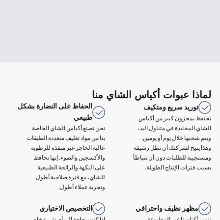
لماذا عبوات أكياس الشاي منا
الحفاظ على النضارة بشكل
توريد سريع ومتكيف
طبيعي
نحتفظ بمخزون كبير من أكياس
الشاي المحايدة في متناول اليد،
نحن نصنع أكياس الشاي الخاصة
ويتم شحنها خلال يوم أو يومين.
بنا من مواد تغليف متعددة الطبقات
وهذا يتيح لشركتك أن تظل رشيقة
عالية الحاجز غير منفذة للرطوبة
ومستجيبة للطلبات دون أن تتباطأ
والأكسجين والضوء. إنها تحافظ
بسبب فترات الإنتاج الطويلة.
على النكهة والرائحة الطبيعية
للشاي، مع فترة صلاحية أطول
وتجربة عملاء أطول.
مظهر نظيف واحترافي
التخصيص الاختياري