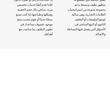
تتميز أكياسنا غير المطبوعة
إذا كنت بحاجة إلى أي شيء خاص،
بمظهر نظيف وبسيط يدعم
فإننا نقدم أيضًا خدمات تخصيص
مجموعة متنوعة من استراتيجيات
مرنة، بما في ذلك حجم الحقيبة
العلامات التجارية. وهي مثالية
وهيكلها وطباعتها. إذا كنت تصنع
لوضع الملصقات أو التغليف
منتجًا جديدًا أو تقوم بتجديد منتج
الثانوي أو البيع المباشر في
موجود، فسوف نساعدك في
الأسواق التي يفضل فيها البساطة
تطوير التغليف بما يتناسب مع
والأصالة.
أهدافك.