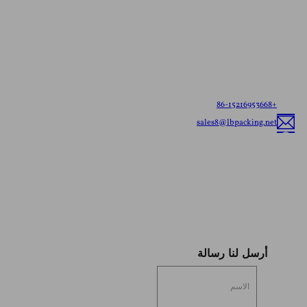
اتصل بنا للحصول على
عرض أسعار مجاني
أطلعنا على احتياجاتك - سواء كانت أكياسًا جاهزة للشحن أو
عبوات مرنة مخصصة، سنقدم لك أفضل حلول التغليف
المرنة المصممة خصيصًا لعلامتك التجارية.
+86-15216953668
sales8@lbpacking.net
قوانغدونغ شينكيدا، طريق لونغهوا، مدينة كايتانغ، منطقة تشاوان، مدينة تشاوتشو،
مقاطعة قوانغدونغ، الصين (515644）
صوفيا
أرسل لنا رسالة