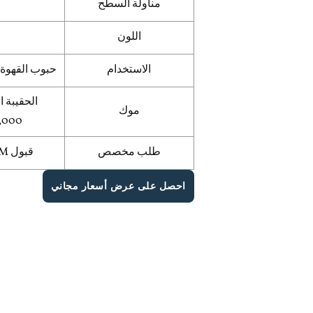
مناولة السطح
اللون
الاستخدام
حبوب القهوة 
موك
30,000+ للحصول على
طلب مخصص
قبول OEM & ODM، دعم العينة المجانية
احصل على عرض أسعار مجاني