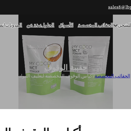
sales8@lb
 للشحن
الحقائب المخصصة
الأسواق
الحلول
نبذة عن
المدونات
اتص
حقيبة الوقوف
الحقائب المخصصة
/
أكياس الوقوف المخصصة لتغليف المواد الغذائية 