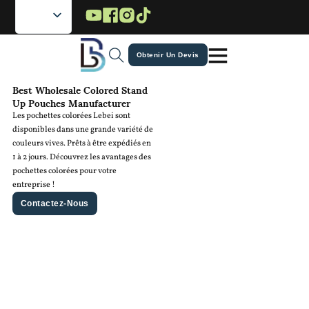
Passer au contenu principal
Passer au pied de page
Obtenir Un Devis
Best Wholesale Colored Stand
Up Pouches Manufacturer
Les pochettes colorées Lebei sont
disponibles dans une grande variété de
couleurs vives. Prêts à être expédiés en
1 à 2 jours. Découvrez les avantages des
pochettes colorées pour votre
entreprise !
Contactez-Nous