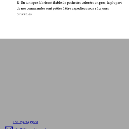
R : En tant que fabricant fiable de pochettes colorées en gros, la plupart
de nos commandes sont prêtes à être expédiées sous 1 à 2 jours
ouvrables.
Contactez-Nous Pour Un
Devis Gratuit
Laissez-nous savoir vos besoins，s'il est prêt à tout
navire de sachets ou de la coutume de l'emballage
flexible, nous allons offrir le meilleur de l'emballage
flexible solution adaptée à votre marque.
+86-15216953668