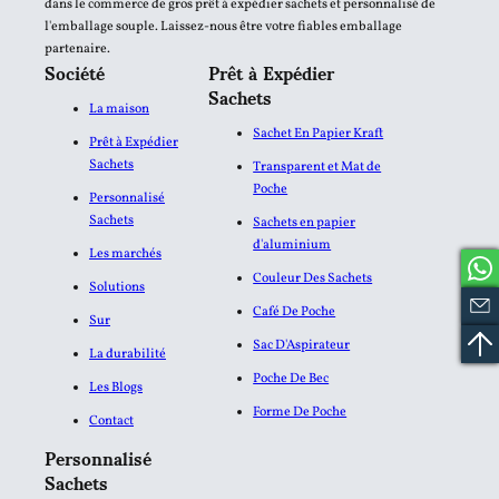
dans le commerce de gros prêt à expédier sachets et personnalisé de
l'emballage souple. Laissez-nous être votre fiables emballage
partenaire.
Société
Prêt à Expédier
Sachets
La maison
Sachet En Papier Kraft
Prêt à Expédier
Sachets
Transparent et Mat de
Poche
Personnalisé
Sachets
Sachets en papier
d'aluminium​
Les marchés
Couleur Des Sachets
Solutions
Café De Poche
Sur
Sac D'Aspirateur
La durabilité
Poche De Bec
Les Blogs
Forme De Poche
Contact
Personnalisé
Sachets