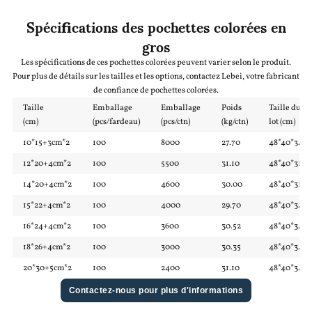
Spécifications des pochettes colorées en
gros
Les spécifications de ces pochettes colorées peuvent varier selon le produit.
Pour plus de détails sur les tailles et les options, contactez Lebei, votre fabricant
de confiance de pochettes colorées.
Taille
Emballage
Emballage
Poids
Taille du
(cm)
(pcs/fardeau)
(pcs/ctn)
(kg/ctn)
lot (cm)
10*15+3cm*2
100
8000
27.70
48*40*34
12*20+4cm*2
100
5500
31.10
48*40*31
14*20+4cm*2
100
4600
30.00
48*40*31
15*22+4cm*2
100
4000
29.70
48*40*34
16*24+4cm*2
100
3600
30.52
48*40*34
18*26+4cm*2
100
3000
30.35
48*40*34
20*30+5cm*2
100
2400
31.10
48*40*34
Contactez-nous pour plus d'informations