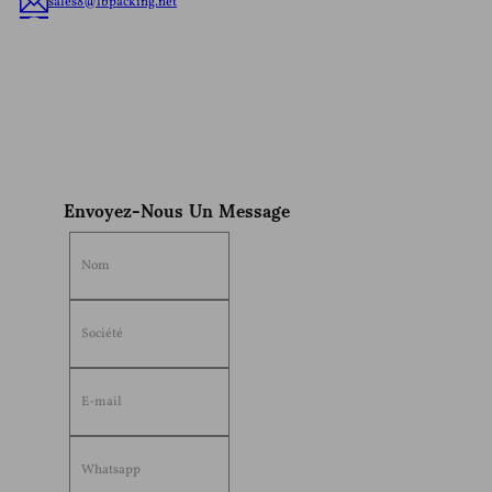
sales8@lbpacking.net
Guangdong Xinkeda,Longhua Route,Caitang Ville,Chaoan
District,Chaozhou Ville,Province Du Guangdong,En Chine. (515644）
Sophia
Envoyez-Nous Un Message