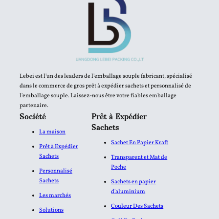
Lebei est l'un des leaders de l'emballage souple fabricant, spécialisé
dans le commerce de gros prêt à expédier sachets et personnalisé de
l'emballage souple. Laissez-nous être votre fiables emballage
partenaire.
Société
Prêt à Expédier
Sachets
La maison
Sachet En Papier Kraft
Prêt à Expédier
Sachets
Transparent et Mat de
Poche
Personnalisé
Sachets
Sachets en papier
d'aluminium​
Les marchés
Couleur Des Sachets
Solutions