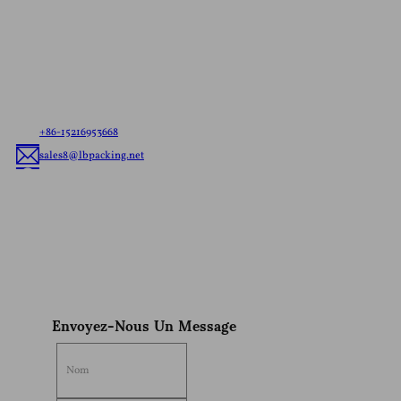
Devis Gratuit
Laissez-nous savoir vos besoins，s'il est prêt à tout
navire de sachets ou de la coutume de l'emballage
flexible, nous allons offrir le meilleur de l'emballage
flexible solution adaptée à votre marque.
+86-15216953668
sales8@lbpacking.net
Guangdong Xinkeda,Longhua Route,Caitang Ville,Chaoan
District,Chaozhou Ville,Province Du Guangdong,En Chine. (515644）
Sophia
Envoyez-Nous Un Message