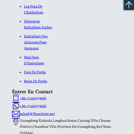
Les Noix De
L'Emballage
Détergent
Emballage Sachet
Emballage Des
Aliments Pour
Animaux
Mail Sacs
D'Emballage
Pain De Poche
Boire De Poche
Entrer En Contact
+86-15216953668
+86-15216953668
sales8@lbpacking.net
Guangdong Xinkeda,Longhua Route,Caitang Ville,Chaoan
District,Chaozhou Ville,Province Du Guangdong,En Chine.
(515644）