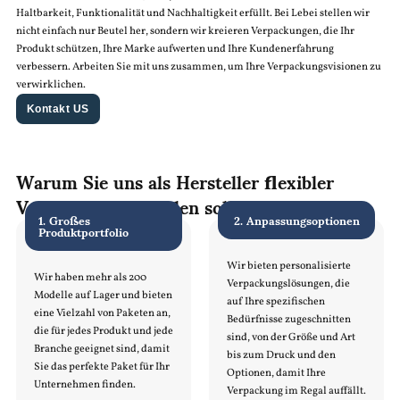
Haltbarkeit, Funktionalität und Nachhaltigkeit erfüllt. Bei Lebei stellen wir
nicht einfach nur Beutel her, sondern wir kreieren Verpackungen, die Ihr
Produkt schützen, Ihre Marke aufwerten und Ihre Kundenerfahrung
verbessern. Arbeiten Sie mit uns zusammen, um Ihre Verpackungsvisionen zu
verwirklichen.
Kontakt US
Warum Sie uns als Hersteller flexibler
Verpackungen wählen sollten
1. Großes
2. Anpassungsoptionen
Produktportfolio
Wir bieten personalisierte
Wir haben mehr als 200
Verpackungslösungen, die
Modelle auf Lager und bieten
auf Ihre spezifischen
eine Vielzahl von Paketen an,
Bedürfnisse zugeschnitten
die für jedes Produkt und jede
sind, von der Größe und Art
Branche geeignet sind, damit
bis zum Druck und den
Sie das perfekte Paket für Ihr
Optionen, damit Ihre
Unternehmen finden.
Verpackung im Regal auffällt.