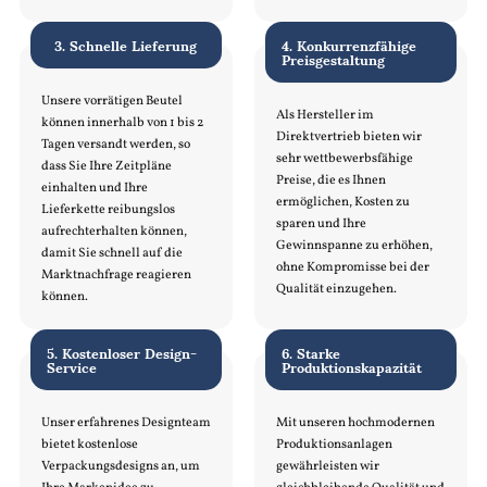
3. Schnelle Lieferung
4. Konkurrenzfähige
Preisgestaltung
Unsere vorrätigen Beutel
Als Hersteller im
können innerhalb von 1 bis 2
Direktvertrieb bieten wir
Tagen versandt werden, so
sehr wettbewerbsfähige
dass Sie Ihre Zeitpläne
Preise, die es Ihnen
einhalten und Ihre
ermöglichen, Kosten zu
Lieferkette reibungslos
sparen und Ihre
aufrechterhalten können,
Gewinnspanne zu erhöhen,
damit Sie schnell auf die
ohne Kompromisse bei der
Marktnachfrage reagieren
Qualität einzugehen.
können.
5. Kostenloser Design-
6. Starke
Service
Produktionskapazität
Unser erfahrenes Designteam
Mit unseren hochmodernen
bietet kostenlose
Produktionsanlagen
Verpackungsdesigns an, um
gewährleisten wir