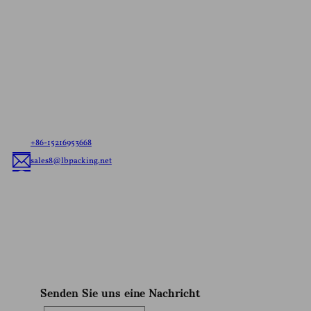
Kontaktieren Sie uns für ein
Kostenloses Angebot
Teilen Sie uns Ihre Anforderungen mit, egal ob es sich
um versandfertige Beutel oder kundenspezifische
flexible Verpackungen handelt, wir liefern Ihnen die
beste flexible Verpackungslösung, die auf Ihre Marke
zugeschnitten ist.
+86-15216953668
sales8@lbpacking.net
Guangdong Xinkeda,Longhua Road,Caitang Town,Chaoan
District,Chaozhou City,Guangdong Province,China. (515644）
Sophia
Senden Sie uns eine Nachricht