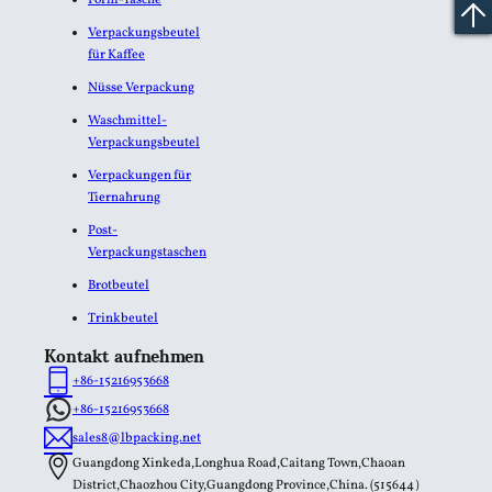
Verpackungsbeutel
für Kaffee
Nüsse Verpackung
Waschmittel-
Verpackungsbeutel
Verpackungen für
Tiernahrung
Post-
Verpackungstaschen
Brotbeutel
Trinkbeutel
Kontakt aufnehmen
+86-15216953668
+86-15216953668
sales8@lbpacking.net
Guangdong Xinkeda,Longhua Road,Caitang Town,Chaoan
District,Chaozhou City,Guangdong Province,China. (515644）