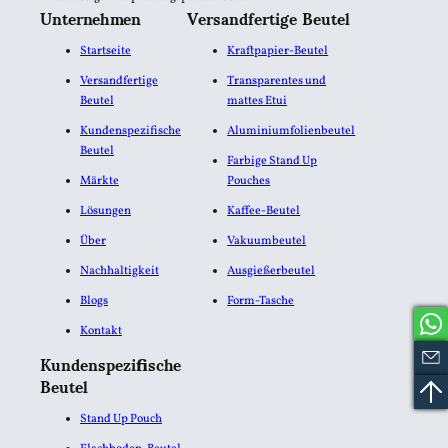
Unternehmen
Versandfertige Beutel
Startseite
Kraftpapier-Beutel
Versandfertige
Transparentes und
Beutel
mattes Etui
Kundenspezifische
Aluminiumfolienbeutel​
Beutel
Farbige Stand Up
Märkte
Pouches
Lösungen
Kaffee-Beutel
Über
Vakuumbeutel
Nachhaltigkeit
Ausgießerbeutel
Blogs
Form-Tasche
Kontakt
Kundenspezifische
Beutel
Stand Up Pouch