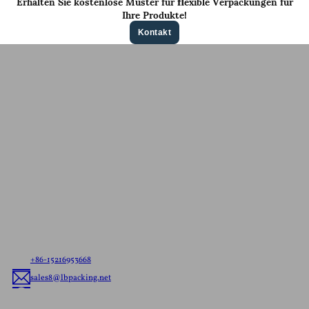
Erhalten Sie kostenlose Muster für flexible Verpackungen für
Ihre Produkte!
Kontakt
Kontaktieren Sie uns für ein
Kostenloses Angebot
Teilen Sie uns Ihre Anforderungen mit, egal ob es sich
um versandfertige Beutel oder kundenspezifische
flexible Verpackungen handelt, wir liefern Ihnen die
beste flexible Verpackungslösung, die auf Ihre Marke
zugeschnitten ist.
+86-15216953668
sales8@lbpacking.net
Guangdong Xinkeda,Longhua Road,Caitang Town,Chaoan
District,Chaozhou City,Guangdong Province,China. (515644）