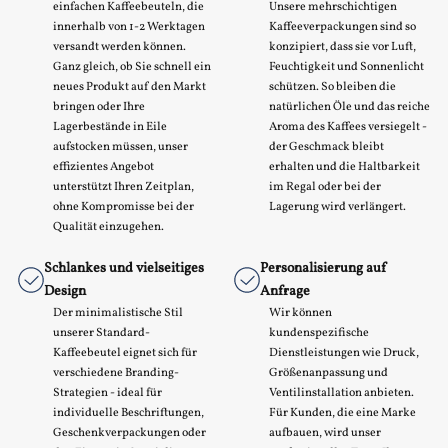
einfachen Kaffeebeuteln, die
Unsere mehrschichtigen
innerhalb von 1-2 Werktagen
Kaffeeverpackungen sind so
versandt werden können.
konzipiert, dass sie vor Luft,
Ganz gleich, ob Sie schnell ein
Feuchtigkeit und Sonnenlicht
neues Produkt auf den Markt
schützen. So bleiben die
bringen oder Ihre
natürlichen Öle und das reiche
Lagerbestände in Eile
Aroma des Kaffees versiegelt -
aufstocken müssen, unser
der Geschmack bleibt
effizientes Angebot
erhalten und die Haltbarkeit
unterstützt Ihren Zeitplan,
im Regal oder bei der
ohne Kompromisse bei der
Lagerung wird verlängert.
Qualität einzugehen.
Schlankes und vielseitiges
Personalisierung auf
Design
Anfrage
Der minimalistische Stil
Wir können
unserer Standard-
kundenspezifische
Kaffeebeutel eignet sich für
Dienstleistungen wie Druck,
verschiedene Branding-
Größenanpassung und
Strategien - ideal für
Ventilinstallation anbieten.
individuelle Beschriftungen,
Für Kunden, die eine Marke
Geschenkverpackungen oder
aufbauen, wird unser