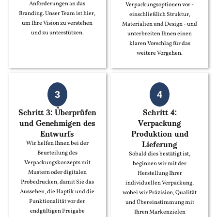
Anforderungen an das
Verpackungsoptionen vor -
Branding. Unser Team ist hier,
einschließlich Struktur,
um Ihre Vision zu verstehen
Materialien und Design - und
und zu unterstützen.
unterbreiten Ihnen einen
klaren Vorschlag für das
weitere Vorgehen.
3
4
Schritt 3: Überprüfen
Schritt 4:
und Genehmigen des
Verpackung
Entwurfs
Produktion und
Lieferung
Wir helfen Ihnen bei der
Beurteilung des
Sobald dies bestätigt ist,
Verpackungskonzepts mit
beginnen wir mit der
Mustern oder digitalen
Herstellung Ihrer
Probedrucken, damit Sie das
individuellen Verpackung,
Aussehen, die Haptik und die
wobei wir Präzision, Qualität
Funktionalität vor der
und Übereinstimmung mit
endgültigen Freigabe
Ihren Markenzielen