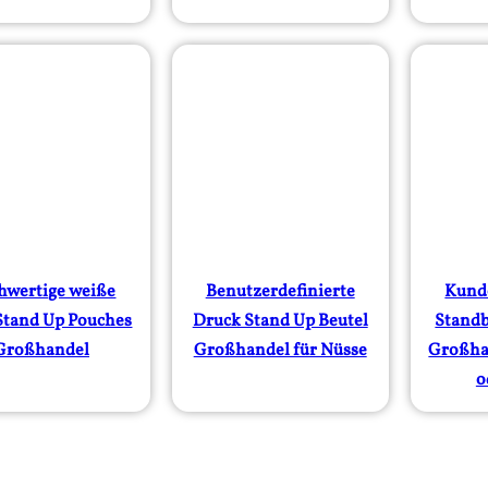
hwertige weiße
Benutzerdefinierte
Kund
 Stand Up Pouches
Druck Stand Up Beutel
Standb
Großhandel
Großhandel für Nüsse
Großha
o