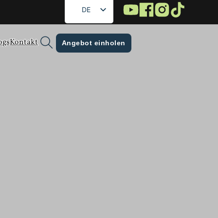
DE
EN
ogs
Kontakt
FR
Angebot einholen
RU
ES
AR
ckungen
JA
KO
Feuchtigkeit verhindern und Ihre Marke
tbarkeit mit visueller Attraktivität, damit