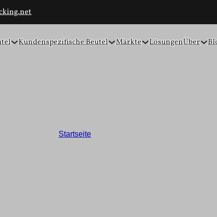
cking.net
utel
Kundenspezifische Beutel
Märkte
Lösungen
Über
Bl
spezifische Nuss-Verpa
Startseite
/
Nüsse Verpackung
ngsbeutel für Nüsse im Großhandel an, die Frische bewahren, 
Studentenfutter und mehr. Unsere Verpackungen kombinieren Hal
Ihre Produkte im Regal hervorstechen.