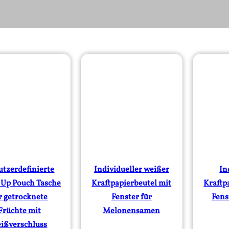
tzerdefinierte
Individueller weißer
In
 Up Pouch Tasche
Kraftpapierbeutel mit
Kraftp
r getrocknete
Fenster für
Fens
Früchte mit
Melonensamen
ißverschluss