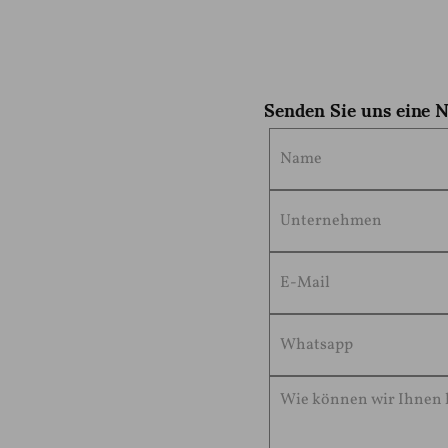
Senden Sie uns eine 
s für ein
ot
 ob es sich um
e flexible
beste flexible
schnitten ist.
tang Town,Chaoan