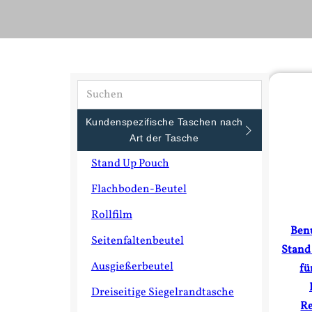
Kundenspezifische Taschen nach
Art der Tasche
Stand Up Pouch
Flachboden-Beutel
Rollfilm
Benu
Seitenfaltenbeutel
Stand
Ausgießerbeutel
fü
Dreiseitige Siegelrandtasche
Re