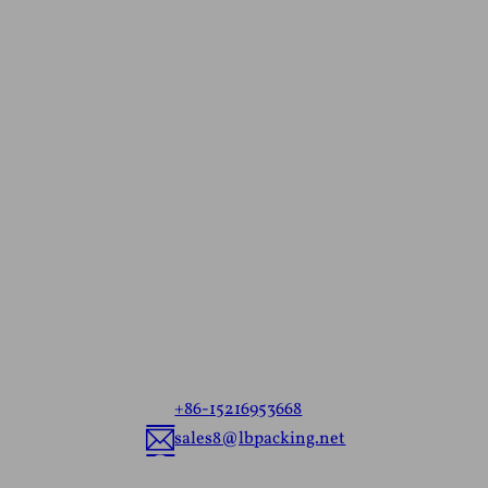
Kontaktieren Sie un
Kostenloses Angeb
Teilen Sie uns Ihre Anforderungen mit, egal
versandfertige Beutel oder kundenspezifisch
Verpackungen handelt, wir liefern Ihnen die 
Verpackungslösung, die auf Ihre Marke zuge
+86-15216953668
sales8@lbpacking.net
Guangdong Xinkeda,Longhua Road,Cai