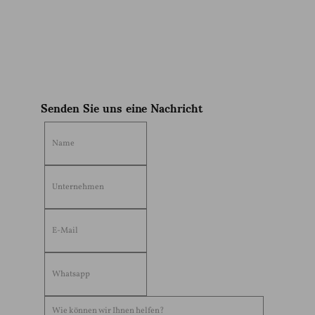
District,Chaozhou City,Guangdong Province,China. (515644）
Sophia
Senden Sie uns eine Nachricht