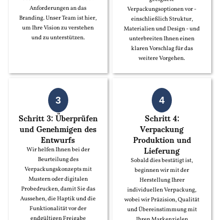
Anforderungen an das
Verpackungsoptionen vor -
Branding. Unser Team ist hier,
einschließlich Struktur,
um Ihre Vision zu verstehen
Materialien und Design - und
und zu unterstützen.
unterbreiten Ihnen einen
klaren Vorschlag für das
weitere Vorgehen.
3
4
Schritt 3: Überprüfen
Schritt 4:
und Genehmigen des
Verpackung
Entwurfs
Produktion und
Lieferung
Wir helfen Ihnen bei der
Beurteilung des
Sobald dies bestätigt ist,
Verpackungskonzepts mit
beginnen wir mit der
Mustern oder digitalen
Herstellung Ihrer
Probedrucken, damit Sie das
individuellen Verpackung,
Aussehen, die Haptik und die
wobei wir Präzision, Qualität
Funktionalität vor der
und Übereinstimmung mit
endgültigen Freigabe
Ihren Markenzielen