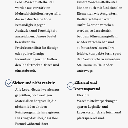
Lebei-Waschmittelbeutel
Unsere Waschmittelbeutel
werden aus verstärkten
können auch mit funktionalen
Mehrschichtfolien hergestellt,
Elementen wie Ausgießern,
die sich durch eine hohe
Reißverschlüssen oder
Beständigkeit gegen
Aufreißkerben versehen
Auslaufen und Feuchtigkeit
werden, so dass sie sich
auszeichnen. Unsere Beutel
bequem öffnen, ausgießen,
bewahren die
wieder verschließen und
Produktstabilität für flüssige
aufbewahren lassen. Ihre
oder pulverförmige
leichte, kompakte Form spart
Formulierungen und halten
den Verbrauchern außerdem
den Inhalt trocken, frisch und
Stauraum im Haus oder
einsatzbereit.
unterwegs.
Effizient und
Sicher und nicht reaktiv
kostensparend
Alle Lebei-Beutel werden aus
geprüften, hochwertigen
Flexible
Materialien hergestellt, die
Waschmittelverpackungen
nicht mit den aktiven
sparen Logistik- und
Reinigungsmitteln reagieren.
Lagerkosten, da sie leicht und
Dies trägt dazu bei, dass Ihre
platzsparend sind.
Formel während ihrer