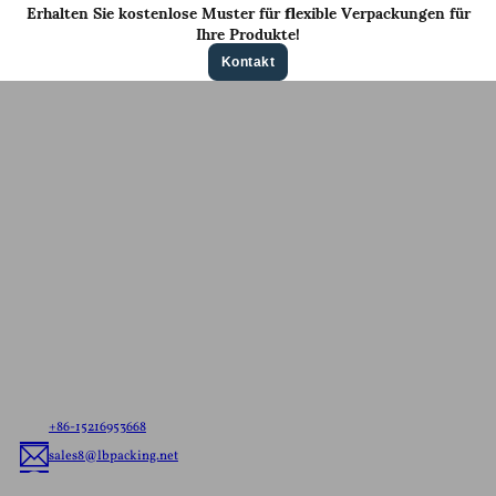
Erhalten Sie kostenlose Muster für flexible Verpackungen für
Ihre Produkte!
Kontakt
Kontaktieren Sie uns für ein
Kostenloses Angebot
Teilen Sie uns Ihre Anforderungen mit, egal ob es sich
um versandfertige Beutel oder kundenspezifische
flexible Verpackungen handelt, wir liefern Ihnen die
beste flexible Verpackungslösung, die auf Ihre Marke
zugeschnitten ist.
+86-15216953668
sales8@lbpacking.net
Guangdong Xinkeda,Longhua Road,Caitang Town,Chaoan