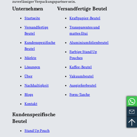
zuverlässiger Verpackungspartner sein.
Unternehmen
Versandfertige Beutel
Startseite
Kraftpapier-Beutel
Versandfertige
Transparentes und
Beutel
mattes Etui
Kundenspezifische
Aluminiumfolienbeutel​
Beutel
Farbige Stand Up
Märkte
Pouches
Lösungen
Kaffee-Beutel
Über
Vakuumbeutel
Nachhaltigkeit
Ausgießerbeutel
Blogs
Form-Tasche
Kontakt
Kundenspezifische
Beutel
Stand Up Pouch