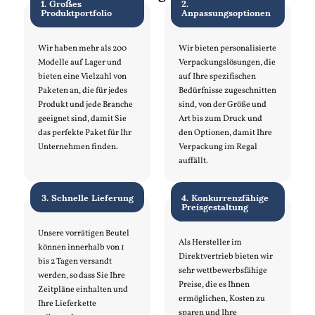
1. Großes
2.
Produktportfolio
Anpassungsoptionen
Wir haben mehr als 200
Wir bieten personalisierte
Modelle auf Lager und
Verpackungslösungen, die
bieten eine Vielzahl von
auf Ihre spezifischen
Paketen an, die für jedes
Bedürfnisse zugeschnitten
Produkt und jede Branche
sind, von der Größe und
geeignet sind, damit Sie
Art bis zum Druck und
das perfekte Paket für Ihr
den Optionen, damit Ihre
Unternehmen finden.
Verpackung im Regal
auffällt.
3. Schnelle Lieferung
4. Konkurrenzfähige
Preisgestaltung
Unsere vorrätigen Beutel
Als Hersteller im
können innerhalb von 1
Direktvertrieb bieten wir
bis 2 Tagen versandt
sehr wettbewerbsfähige
werden, so dass Sie Ihre
Preise, die es Ihnen
Zeitpläne einhalten und
ermöglichen, Kosten zu
Ihre Lieferkette
sparen und Ihre