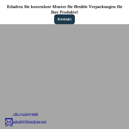
Erhalten Sie kostenlose Muster für flexible Verpackungen für
Ihre Produkte!
Kontakt
Kontaktieren Sie uns für ein
Kostenloses Angebot
Teilen Sie uns Ihre Anforderungen mit, egal ob es sich
um versandfertige Beutel oder kundenspezifische
flexible Verpackungen handelt, wir liefern Ihnen die
beste flexible Verpackungslösung, die auf Ihre Marke
zugeschnitten ist.
+86-15216953668
sales8@lbpacking.net
Guangdong Xinkeda,Longhua Road,Caitang Town,Chaoan