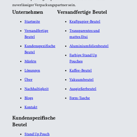
zuverlässiger Verpackungspartner sein.
Unternehmen
Versandfertige Beutel
Startseite
Kraftpapier-Beutel
Versandfertige
Transparentes und
Beutel
mattes Etui
Kundenspezifische
Aluminiumfolienbeutel​
Beutel
Farbige Stand Up
Märkte
Pouches
Lösungen
Kaffee-Beutel
Über
Vakuumbeutel
Nachhaltigkeit
Ausgießerbeutel
Blogs
Form-Tasche
Kontakt
Kundenspezifische
Beutel
Stand Up Pouch