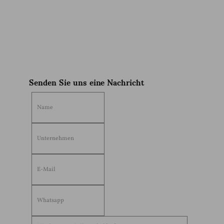
District,Chaozhou City,Guangdong Province,China. (515644）
Sophia
Senden Sie uns eine Nachricht