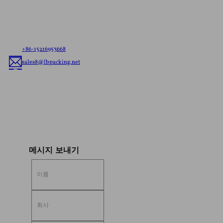
파우치 배송이든 맞춤형 연포장 배송이든 고객의 요구
사항을 알려주시면 브랜드에 맞는 최고의 연포장 솔루
션을 제공해 드립니다.
+86-15216953668
sales8@lbpacking.net
중국 광동성 차오저우시 차오안구 차오탕진 롱화로 광동 신케다. (515644）
소피아
메시지 보내기