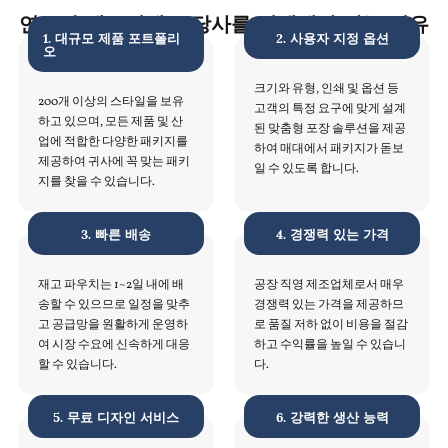
연포장 제조업체로 당사를 선택해야 하는 이유
1. 대규모 제품 포트폴리
2. 사용자 지정 옵션
오
크기와 유형, 인쇄 및 옵션 등
200개 이상의 스타일을 보유
고객의 특정 요구에 맞게 설계
하고 있으며, 모든 제품 및 산
된 맞춤형 포장 솔루션을 제공
업에 적합한 다양한 패키지를
하여 매대에서 패키지가 돋보
제공하여 귀사에 꼭 맞는 패키
일 수 있도록 합니다.
지를 찾을 수 있습니다.
3. 빠른 배송
4. 경쟁력 있는 가격
재고 파우치는 1~2일 내에 배
공장 직영 제조업체로서 매우
송할 수 있으므로 일정을 맞추
경쟁력 있는 가격을 제공하므
고 공급망을 원활하게 운영하
로 품질 저하 없이 비용을 절감
여 시장 수요에 신속하게 대응
하고 수익률을 높일 수 있습니
할 수 있습니다.
다.
5. 무료 디자인 서비스
6. 강력한 생산 능력