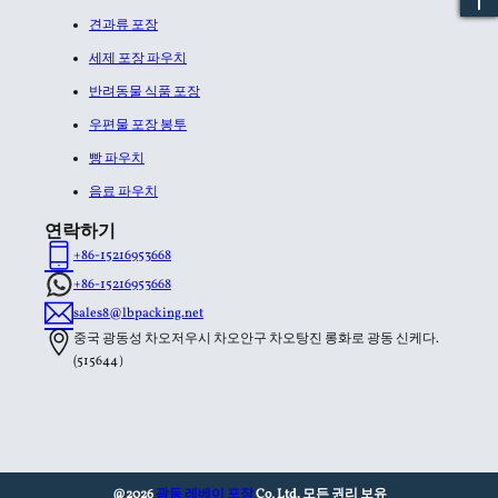
견과류 포장
세제 포장 파우치
반려동물 식품 포장
우편물 포장 봉투
빵 파우치
음료 파우치
연락하기
+86-15216953668
+86-15216953668
sales8@lbpacking.net
중국 광동성 차오저우시 차오안구 차오탕진 롱화로 광동 신케다.
(515644）
@2026
광동 레베이 포장
Co, Ltd. 모든 권리 보유