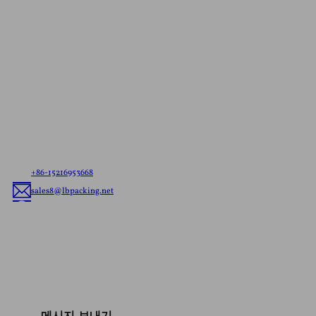
문의하기
무료 견적
파우치 배송이든 맞춤형 연포장 배송이든 고객의 요구
사항을 알려주시면 브랜드에 맞는 최고의 연포장 솔루
션을 제공해 드립니다.
+86-15216953668
sales8@lbpacking.net
중국 광동성 차오저우시 차오안구 차오탕진 롱화로 광동 신케다. (515644）
소피아
메시지 보내기