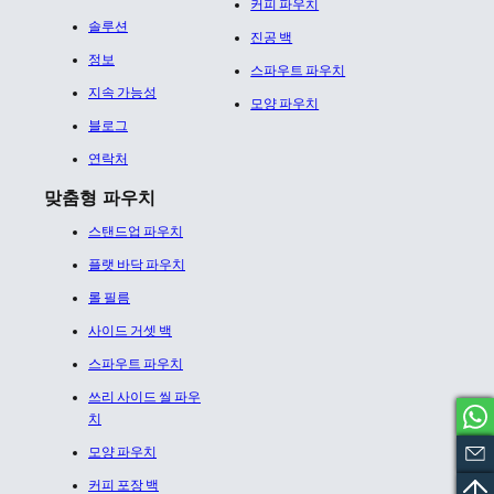
커피 파우치
솔루션
진공 백
정보
스파우트 파우치
지속 가능성
모양 파우치
블로그
연락처
맞춤형 파우치
스탠드업 파우치
플랫 바닥 파우치
롤 필름
사이드 거셋 백
스파우트 파우치
쓰리 사이드 씰 파우
치
모양 파우치
커피 포장 백