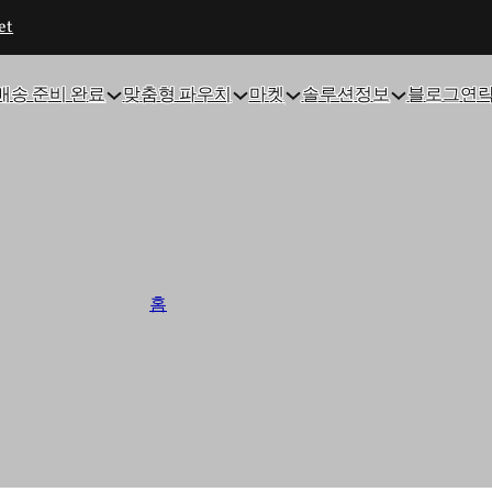
et
배송 준비 완료
맞춤형 파우치
마켓
솔루션
정보
블로그
연
 설립된 유연한 파우치 포장
홈
/
파우치 배송 준비 완료
배송 가능한 파우치 및 맞춤형 연포장을 전문으로 하며, 신뢰할 수
다.