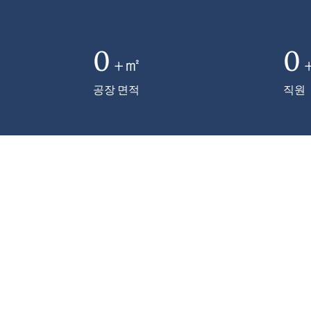
0
0
+㎡
공장 면적
직원