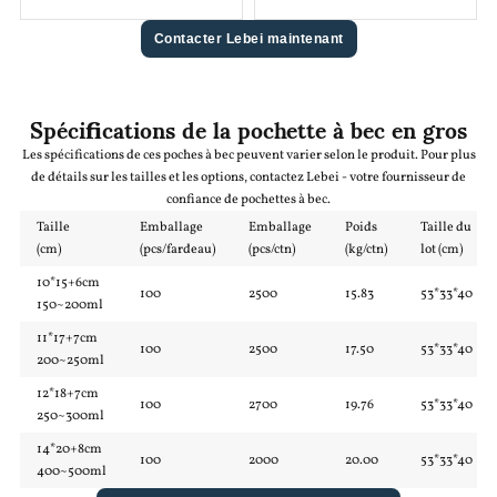
Contacter Lebei maintenant
Spécifications de la pochette à bec en gros
Les spécifications de ces poches à bec peuvent varier selon le produit. Pour plus
de détails sur les tailles et les options, contactez Lebei - votre fournisseur de
confiance de pochettes à bec.
Taille
Emballage
Emballage
Poids
Taille du
(cm)
(pcs/fardeau)
(pcs/ctn)
(kg/ctn)
lot (cm)
10*15+6cm
100
2500
15.83
53*33*40
150~200ml
11*17+7cm
100
2500
17.50
53*33*40
200~250ml
12*18+7cm
100
2700
19.76
53*33*40
250~300ml
14*20+8cm
100
2000
20.00
53*33*40
400~500ml