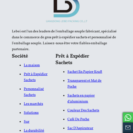
Lebei est l'un des leaders de l'emballage souple fabricant, spécialisé
dans le commerce de gros prêt à expédier sachets et personnalisé de
l'emballage souple. Laissez-nous être votre fiables emballage
partenaire.
Société
Prêt à Expédier
Sachets
La maison
Sachet En Papier Kraft
Prêt à Expédier
Sachets
Transparent et Mat de
Poche
Personnalisé
Sachets
Sachets en papier
d'aluminium​
Les marchés
Couleur Des Sachets
Solutions
Café De Poche
Sur
Sac D'Aspirateur
La durabilité