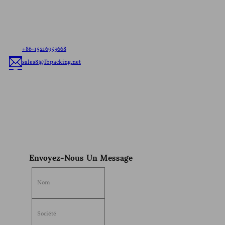
Laissez-nous savoir vos besoins，s'il est prêt à tout
navire de sachets ou de la coutume de l'emballage
flexible, nous allons offrir le meilleur de l'emballage
flexible solution adaptée à votre marque.
+86-15216953668
sales8@lbpacking.net
Guangdong Xinkeda,Longhua Route,Caitang Ville,Chaoan
District,Chaozhou Ville,Province Du Guangdong,En Chine. (515644）
Sophia
Envoyez-Nous Un Message