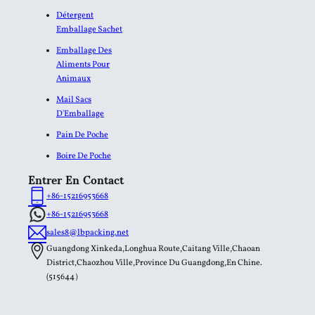
Détergent
Emballage Sachet
Emballage Des
Aliments Pour
Animaux
Mail Sacs
D'Emballage
Pain De Poche
Boire De Poche
Entrer En Contact
+86-15216953668
+86-15216953668
sales8@lbpacking.net
Guangdong Xinkeda,Longhua Route,Caitang Ville,Chaoan
District,Chaozhou Ville,Province Du Guangdong,En Chine.
(515644）