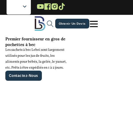
Passer au contenu principal
Passer au pied de page
Obtenir Un Devis
Premier fournisseur en gros de
pochettes à bec
Les sachets à bec Lebei sont largement
utilisés pour les jus de fruits, les
aliments pour bébés, la gelée, le yaourt,
etc. Prêts à être expédiés en 1 à 2 jours.
Contactez-Nous