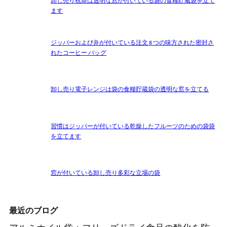
卸し売り祝祭は透明な窓が付いている袋の食糧貯蔵袋を立て
ます
ジッパーおよび弁が付いている注文 8 つの味方された密封さ
れたコーヒー バッグ
卸し売り電子レンジは袋の食糧貯蔵袋の透明な窓を立てる
習慣はジッパーが付いている乾燥したフルーツのための袋袋
を立てます
窓が付いている卸し売り多彩な立場の袋
最近のブログ
アルミホイル袋：フリーズドライ食品の酸化を防