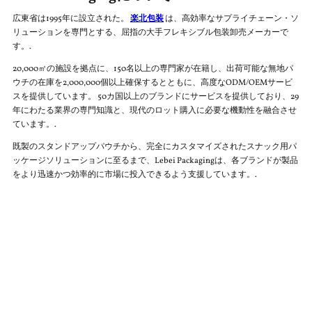
広東省は1995年に設立された。
楽北包装
は、高効率なサプライチェーン・ソ
リューションを専門とする、屈指の大手フレキシブル包装卸売メーカーで
す。.
20,000㎡の施設を拠点に、150名以上の専門家が在籍し、出荷可能な無地パ
ウチの在庫を2,000,000個以上確保するとともに、高度なODM/OEMサービ
スを提供しています。 50カ国以上のブランドにサービスを提供しており、29
年にわたる業界の専門知識と、現代のロット購入に必要な機動性を融合させ
ています。.
既製のスタンドアップパウチから、完全にカスタマイズされたスナック用パ
ッケージソリューションに至るまで、Lebei Packagingは、各ブランドが製品
をより迅速かつ効率的に市場に投入できるよう支援しています。.