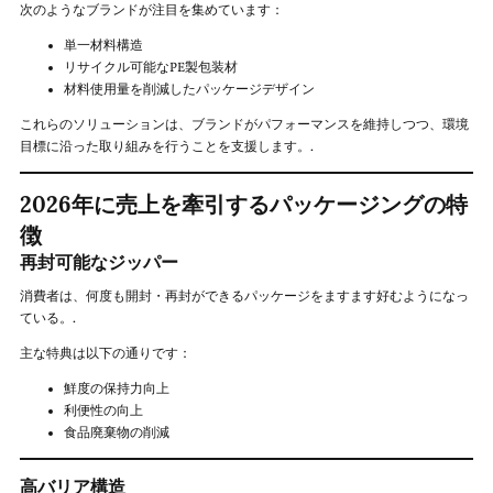
次のようなブランドが注目を集めています：
単一材料構造
リサイクル可能なPE製包装材
材料使用量を削減したパッケージデザイン
これらのソリューションは、ブランドがパフォーマンスを維持しつつ、環境
目標に沿った取り組みを行うことを支援します。.
2026年に売上を牽引するパッケージングの特
徴
再封可能なジッパー
消費者は、何度も開封・再封ができるパッケージをますます好むようになっ
ている。.
主な特典は以下の通りです：
鮮度の保持力向上
利便性の向上
食品廃棄物の削減
高バリア構造