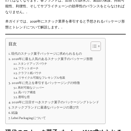
のではなくなります。各ブランドは、店頭での訴求力、製品の保護、持続可
能性、利便性、そしてサプライチェーンの効率性のバランスをとらなければ
なりません。.
本ガイドでは、2026年にスナック業界を牽引すると予想されるパッケージ形
態とトレンドについて解説します。.
目次
現代のスナック菓子パッケージに求められるもの
2026年に最も人気のあるスナック菓子のパッケージ形態
スタンドアップパウチ
フラットポーチ
クラフト紙パウチ
リサイクル可能なフレキシブル包装
2026年に売上を牽引するパッケージングの特徴
再封可能なジッパー
高バリア構造
透明な窓
2026年に注目すべきスナック菓子のパッケージングトレンド
スナックブランドに最適なパッケージの選び方
結論
Lebei Packagingについて