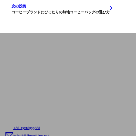
次の投稿
コーヒーブランドにぴったりの無地コーヒーバッグの選び方
お問い合わせ
無料見積もり
お客様のニーズをお聞かせください。すぐに出荷で
きるパウチでも、カスタムメイドのフレキシブル・
パッケージングでも、お客様のブランドに合わせた
最適なフレキシブル・パッケージング・ソリューシ
ョンをお届けします。
+86-15216953668