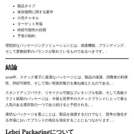
製品タイプ
保存期間に関する要件
小売チャネル
ターゲット市場
持続可能性の目標
予算の制約
理想的なパッケージングソリューションとは、保護機能、ブランディング、
そして業務効率のバランスが取れているものであるべきです。.
結論
2026年、スナック菓子に最適なパッケージとは、製品の保護、消費者の利便
性、持続可能性、そして強い視覚的魅力を兼ね備えたものである。.
スタンドアップパウチ、リサイクル可能なフレキシブル包装、そして高級ク
ラフト紙製のパッケージは、今後も世界中のスナックブランドにとって最も
人気のある選択肢の一つであり続けると予想される。.
適切なパッケージを選ぶことは、製品を保護するだけでなく、競争が激化す
る市場においてブランドの地位を強化することにもつながります。.
Lebei Packagingについて