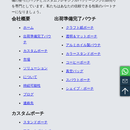
備の整ったパウチとカスタムフレキシブルパッケージングの卸売り
を専門としています。私たちはあなたの信頼できる包装のパートナ
ーになりましょう。
会社概要
出荷準備完了パウチ
ホーム
クラフト紙ポーチ
出荷準備完了パウ
透明＆マットポーチ
チ
アルミホイル製パウチ​
カスタムポーチ
カラースタンドポーチ
市場
コーヒーポーチ
ソリューション
真空バッグ
について
スパウトポーチ
持続可能性
シェイプ・ポーチ
ブログ
連絡先
カスタムポーチ
スタンドポーチ