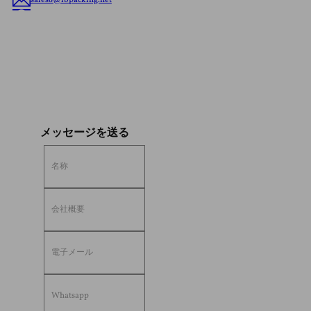
sales8@lbpacking.net
中華人民共和国広東省潮州市潮安区菜塘鎮龍華路広東新科大厦。
(515644）
ソフィア
メッセージを送る