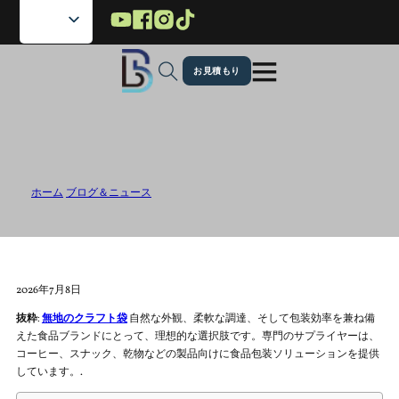
メインコンテンツへスキップ
フッターへスキップ
お見積もり
食品包装ソリューション用の無地クラ
フト袋
ホーム
/
ブログ＆ニュース
/
食品包装ソリューション用の無地クラフト袋
2026年7月8日
抜粋
:
無地のクラフト袋
自然な外観、柔軟な調達、そして包装効率を兼ね備
えた食品ブランドにとって、理想的な選択肢です。専門のサプライヤーは、
コーヒー、スナック、乾物などの製品向けに食品包装ソリューションを提供
しています。.