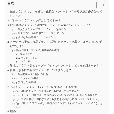
目次
食品ブランドには、なぜより柔軟なパッケージングの選択肢が必要なので
しょうか？
プレーンクラフトバッグとは何ですか？
なぜ無地のクラフト袋は食品ブランドに人気があるのでしょうか？
1. 自然な見た目がブランドイメージを高める
2. 新興ブランドの市場テストに適している
3. 多様な食品包装のニーズへの対応
メーカーの視点：食品ブランドに適したクラフト包装ソリューションの選
び方とは？
製品の特性に基づいた包装構造の選定
製品タイプ
パッケージ形式
ブランドのニーズ
無地のクラフト袋とオーダーメイドのパッケージ、どちらを選ぶべきか？
信頼できる食品包装サプライヤーの選び方とは？
1. 食品包装用途に関する理解
2. カスタマイズ機能
3. 安定した生産能力
FAQ：プレーンクラフトバッグに関するよくある質問
Q1：無地のクラフト袋は食品の包装に適していますか？
Q2：クラフト包装には、通常の包装と比べてどのような利点がありますか？
Q3：食品会社は、適切な食品包装資材をどのように選べばよいでしょうか？
Q4：無地のクラフト袋は、特定のブランドに合わせてカスタマイズできます
か？
結論