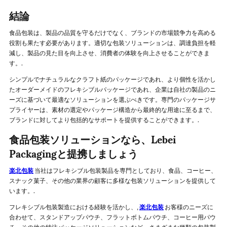
結論
食品包装は、製品の品質を守るだけでなく、ブランドの市場競争力を高める
役割も果たす必要があります。適切な包装ソリューションは、調達負担を軽
減し、製品の見た目を向上させ、消費者の体験を向上させることができま
す。.
シンプルでナチュラルなクラフト紙のパッケージであれ、より個性を活かし
たオーダーメイドのフレキシブルパッケージであれ、企業は自社の製品のニ
ーズに基づいて最適なソリューションを選ぶべきです。専門のパッケージサ
プライヤーは、素材の選定やパッケージ構造から最終的な用途に至るまで、
ブランドに対してより包括的なサポートを提供することができます。.
食品包装ソリューションなら、Lebei
Packagingと提携しましょう
楽北包装
当社はフレキシブル包装製品を専門としており、食品、コーヒー、
スナック菓子、その他の業界の顧客に多様な包装ソリューションを提供して
います。.
フレキシブル包装製造における経験を活かし、,
楽北包装
お客様のニーズに
合わせて、スタンドアップパウチ、フラットボトムパウチ、コーヒー用パウ