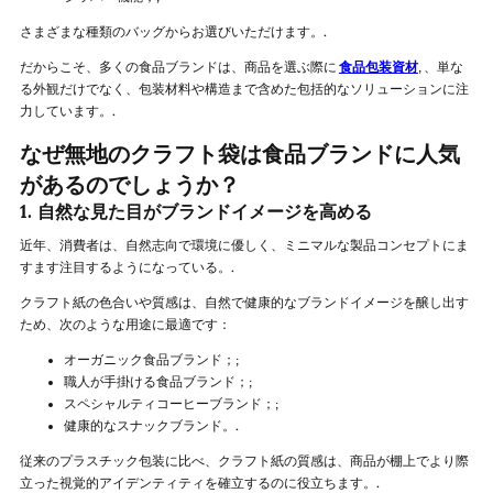
さまざまな種類のバッグからお選びいただけます。.
だからこそ、多くの食品ブランドは、商品を選ぶ際に
食品包装資材
, 、単な
る外観だけでなく、包装材料や構造まで含めた包括的なソリューションに注
力しています。.
なぜ無地のクラフト袋は食品ブランドに人気
があるのでしょうか？
1. 自然な見た目がブランドイメージを高める
近年、消費者は、自然志向で環境に優しく、ミニマルな製品コンセプトにま
すます注目するようになっている。.
クラフト紙の色合いや質感は、自然で健康的なブランドイメージを醸し出す
ため、次のような用途に最適です：
オーガニック食品ブランド；;
職人が手掛ける食品ブランド；;
スペシャルティコーヒーブランド；;
健康的なスナックブランド。.
従来のプラスチック包装に比べ、クラフト紙の質感は、商品が棚上でより際
立った視覚的アイデンティティを確立するのに役立ちます。.