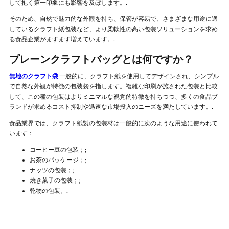
して抱く第一印象にも影響を及ぼします。.
そのため、自然で魅力的な外観を持ち、保管が容易で、さまざまな用途に適
しているクラフト紙包装など、より柔軟性の高い包装ソリューションを求め
る食品企業がますます増えています。.
プレーンクラフトバッグとは何ですか？
無地のクラフト袋
一般的に、クラフト紙を使用してデザインされ、シンプル
で自然な外観が特徴の包装袋を指します。複雑な印刷が施された包装と比較
して、この種の包装はよりミニマルな視覚的特徴を持ちつつ、多くの食品ブ
ランドが求めるコスト抑制や迅速な市場投入のニーズを満たしています。.
食品業界では、クラフト紙製の包装材は一般的に次のような用途に使われて
います：
コーヒー豆の包装；;
お茶のパッケージ；;
ナッツの包装；;
焼き菓子の包装；;
乾物の包装。.