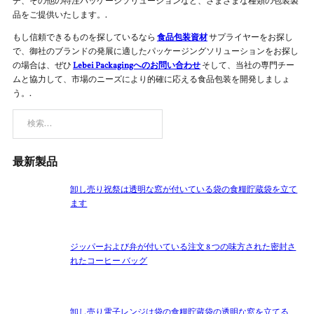
チ、その他の特注パッケージソリューションなど、さまざまな種類の包装製
品をご提供いたします。.
もし信頼できるものを探しているなら
食品包装資材
サプライヤーをお探し
で、御社のブランドの発展に適したパッケージングソリューションをお探し
の場合は、ぜひ
Lebei Packagingへのお問い合わせ
そして、当社の専門チー
ムと協力して、市場のニーズにより的確に応える食品包装を開発しましょ
う。.
検索
最新製品
卸し売り祝祭は透明な窓が付いている袋の食糧貯蔵袋を立て
ます
ジッパーおよび弁が付いている注文 8 つの味方された密封さ
れたコーヒー バッグ
卸し売り電子レンジは袋の食糧貯蔵袋の透明な窓を立てる