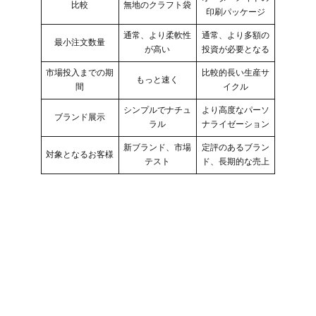
比較
無地のクラフト袋
印刷パッケージ
通常、より柔軟性
通常、より多額の
最小注文数量
が高い
投資が必要となる
市場投入までの期
比較的長い生産サ
もっと速く
間
イクル
シンプルでナチュ
より高度なパーソ
ブランド展示
ラル
ナライゼーション
新ブランド、市場
定評のあるブラン
対象となるお客様
テスト
ド、長期的な売上