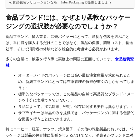
食品包装ソリューションなら、Lebei Packagingと提携しましょう
食品ブランドには、なぜより柔軟なパッケー
ジングの選択肢が必要なのでしょうか？
食品ブランド、輸入業者、卸売バイヤーにとって、適切な包装を選ぶこと
は、単に袋を購入するだけのことではなく、製品の保護、調達コスト、輸送
効率、そして消費者の体験などを総合的に考慮する必要があります。.
多くの企業は、検索を行う際に実務上の問題に直面しています。
食品包装資
材
:
オーダーメイドのパッケージには高い最低注文数量が求められるた
め、新興ブランドにとっては在庫管理の負担が重くのしかかってしま
う；;
標準的なパッケージでは、この製品の自然で高品質なブランドイメー
ジを十分に表現できていない；;
食品によって、湿気対策、密封、保存に関する要件は異なります。;
サプライヤーは単品のみを提供でき、パッケージングに関する包括的
な提案を行うことはできません。.
特にコーヒー、紅茶、ナッツ、焼き菓子、その他の乾物製品においては、パ
ッケージは製品の保存性に影響を与えるだけでなく、消費者がブランドに対