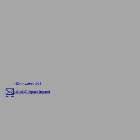
お問い合わせ
無料見積もり
お客様のニーズをお聞かせください。すぐに出荷で
きるパウチでも、カスタムメイドのフレキシブル・
パッケージングでも、お客様のブランドに合わせた
最適なフレキシブル・パッケージング・ソリューシ
ョンをお届けします。
+86-15216953668
sales8@lbpacking.net
中華人民共和国広東省潮州市潮安区菜塘鎮龍華路広東新科大厦。
(515644）
ソフィア