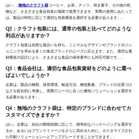
はい、,
無地のクラフト袋
コーヒー、お茶、ナッツ、焼き菓子、その他の乾
物など、さまざまな食品包装の場面で使用できます。実際の使用にあたって
は、製品の特性に応じて適切な包装構造を選択する必要があります。.
Q2：クラフト包装には、通常の包装と比べてどのような
利点がありますか？
クラフト包装は自然な風合いを持ち、ミニマルなデザインやブランドポジシ
ョニングを求める多くの食品ブランドのニーズに応えます。また、適切な素
材構造の設計により、さまざまな食品の保存要件にも対応可能です。.
Q3：食品会社は、適切な食品包装資材をどのように選べ
ばよいでしょうか？
企業は、製品の種類、保管環境、輸送方法、梱包数量、ブランドの位置づけ
などを総合的に考慮し、実際のニーズに合った梱包ソリューションを選択す
る必要があります。.
Q4：無地のクラフト袋は、特定のブランドに合わせてカ
スタマイズできますか？
はい。企業は、自社の開発段階に応じて、標準的なパッケージングを選択す
るか、あるいはブランドイメージをさらに高めるために、カスタマイズされ
た印刷ソリューションへとアップグレードすることができます。.