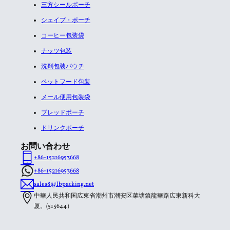
三方シールポーチ
シェイプ・ポーチ
コーヒー包装袋
ナッツ包装
洗剤包装パウチ
ペットフード包装
メール便用包装袋
ブレッドポーチ
ドリンクポーチ
お問い合わせ
+86-15216953668
+86-15216953668
sales8@lbpacking.net
中華人民共和国広東省潮州市潮安区菜塘鎮龍華路広東新科大
厦。(515644）