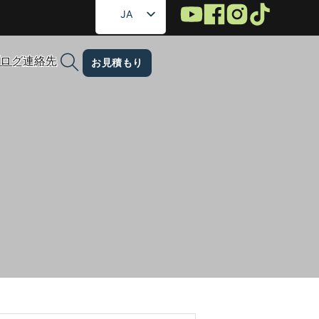
JA
EN
ログ
連絡先
FR
お見積もり
DE
RU
ES
gパウチを始める理由
AR
KO
を始める理由