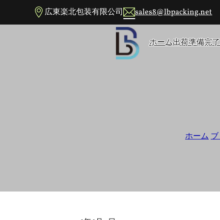
メインコンテンツへスキップ
フッターへスキップ
広東楽北包装有限公司
sales8@lbpacking.net
ホーム
出荷準備完了
小規模ブランドがR
ホーム
/
ブ