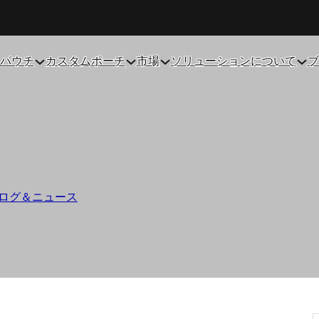
パウチ
カスタムポーチ
市場
ソリューション
について
ブ
eady-to-Shippin
ログ＆ニュース
/
小規模ブランドがReady-to-Shippingパウチ