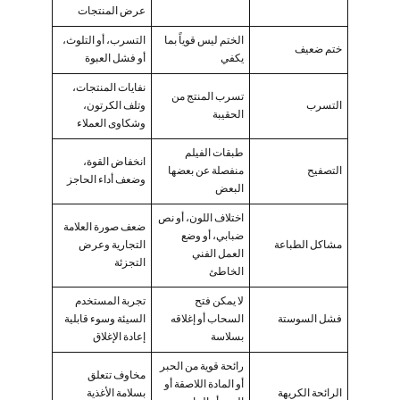
عرض المنتجات
الختم ليس قوياً بما
التسرب، أو التلوث،
ختم ضعيف
يكفي
أو فشل العبوة
نفايات المنتجات،
تسرب المنتج من
التسرب
وتلف الكرتون،
الحقيبة
وشكاوى العملاء
طبقات الفيلم
انخفاض القوة،
التصفيح
منفصلة عن بعضها
وضعف أداء الحاجز
البعض
اختلاف اللون، أو نص
ضعف صورة العلامة
ضبابي، أو وضع
مشاكل الطباعة
التجارية وعرض
العمل الفني
التجزئة
الخاطئ
لا يمكن فتح
تجربة المستخدم
فشل السوستة
السحاب أو إغلاقه
السيئة وسوء قابلية
بسلاسة
إعادة الإغلاق
رائحة قوية من الحبر
مخاوف تتعلق
أو المادة اللاصقة أو
الرائحة الكريهة
بسلامة الأغذية