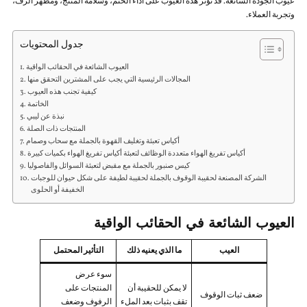
عيوب الجودة الشائعة. قد تؤثر هذه العيوب على أداء الختم، وسلامة المنتج، ومظهر الرف،
وتجربة العملاء.
جدول المحتويات
العيوب الشائعة في الحقائب الواقية
المجالات الرئيسية التي يجب على المشترين التحقق منها
كيفية تجنب هذه العيوب
الخاتمة
نبذة عن ليبي
المنتجات ذات الصلة
أكياس تعبئة وتغليف القهوة بالجملة مع سحاب وصمام
أكياس تفريغ الهواء متعددة الوظائف لتعبئة أكياس تفريغ الهواء بكميات كبيرة
كيس صنبور بالجملة مع مقبض لتعبئة السوائل والفاصوليا
الشركة المصنعة لحقيبة الوقوف بالجملة لحقيبة لطيفة على شكل حيوان للوجبات
الخفيفة أو الحلوى
العيوب الشائعة في الحقائب الواقية
العيب
ما الذي يعنيه ذلك
التأثير المحتمل
سوء عرض
لا يمكن للحقيبة أن
المنتجات على
ضعف ثبات الوقوف
تقف بثبات بعد الملء
الرفوف وضعف