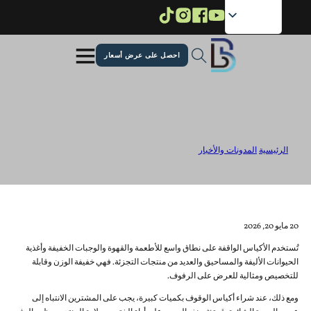
تخ
تخ
احصل على عرض أسعار
عيوب الحقيبة الواقية الشائعة: دليل سريع
للمشترين
الرئيسية
/
المدونات والأخبار
/
عيوب الحقيبة الواقية الشائعة: دليل سريع للمشترين
20 مايو 20, 2026
تُستخدم الأكياس الواقفة على نطاق واسع للأطعمة والقهوة والوجبات الخفيفة وأغذية
الحيوانات الأليفة والمساحيق والعديد من منتجات التجزئة. فهي خفيفة الوزن وقابلة
للتخصيص ومثالية للعرض على الرفوف.
ومع ذلك، عند شراء أكياس الوقوف بكميات كبيرة، يجب على المشترين الانتباه إلى