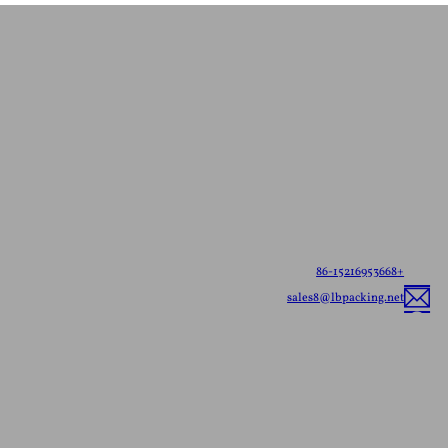
اتصل بنا للحصول على
عرض أسعار مجاني
أطلعنا على احتياجاتك - سواء كانت أكياسًا جاهزة للشحن أو
عبوات مرنة مخصصة، سنقدم لك أفضل حلول التغليف
المرنة المصممة خصيصًا لعلامتك التجارية.
+86-15216953668
sales8@lbpacking.net
قوانغدونغ شينكيدا، طريق لونغهوا، مدينة كايتانغ، منطقة تشاوان، مدينة تشاوتشو،
مقاطعة قوانغدونغ، الصين (515644）
صوفيا