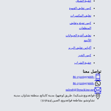
حقيبة الشكل
كيس تغليف القهوة
تغليف المكسرات
كيس تعبئة وتغليف
المنظفات
تغليف أغذية الحيوانات
الأليفة
أكياس تغليف البريد
كيس الخبز
حقيبة الشراب
تواصل معنا
+86-15216953668
+86-15216953668
sales8@lbpacking.net
قوانغدونغ شينكيدا، طريق لونغهوا، مدينة كايتانغ، منطقة تشاوان، مدينة
تشاوتشو، مقاطعة قوانغدونغ، الصين (515644）