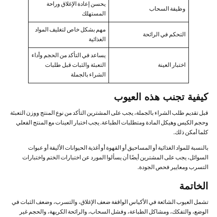
يحسن إعادة الإغلاق وراحة
وظيفة السحاب
المستهلك
مهم بشكل خاص لتغليف المواد
التحكم في الرائحة
الغذائية
يساعد في التأكد من الحجم وأداء
اختبار العينة
التعبئة والثبات قبل طلبات
الشراء بالجملة
كيفية تجنب هذه العيوب
قبل تقديم طلب الشراء بالجملة، يجب على المشترين التأكد من نوع المنتج ووزن التعبئة
وحجم الكيس وهيكل المادة ومتطلبات الطباعة. يجب اختبار العينات مع المنتج الفعلي
كلما أمكن ذلك.
بالنسبة للمواد الغذائية أو المساحيق أو القهوة أو أغذية الحيوانات الأليفة أو عبوات
السوائل، يجب على المشترين أيضًا أن يسألوا المورد عن اختبارات الختم واختبارات
التسرب ومعايير فحص الجودة.
الخاتمة
تشمل العيوب الشائعة في الأكياس الواقفة ضعف الإغلاق، والتسرب، وضعف الثبات في
الوضع، والتفكك، ومشاكل الطباعة، وفشل السحاب، والرائحة الكريهة، والحجم غير