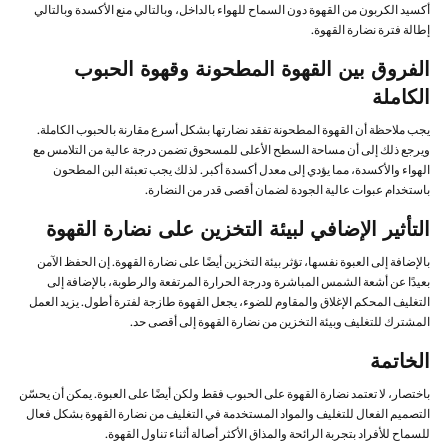
أكسيد الكربون من القهوة دون السماح للهواء بالداخل، وبالتالي منع الأكسدة وبالتالي
إطالة فترة نضارة القهوة.
الفروق بين القهوة المطحونة وقهوة الحبوب
الكاملة
يجب ملاحظة أن القهوة المطحونة تفقد نضارتها بشكل أسرع مقارنة بالحبوب الكاملة.
ويرجع ذلك إلى أن مساحة السطح الأعلى للمسحوق تضمن درجة عالية من التلامس مع
الهواء والأكسدة، مما يؤدي إلى معدل أكسدة أكبر. لذلك يجب تعبئة البن المطحون
باستخدام عبوات عالية الجودة لضمان أقصى قدر من النضارة.
التأثير الإضافي لبيئة التخزين على نضارة القهوة
بالإضافة إلى العبوة نفسها، تؤثر بيئة التخزين أيضًا على نضارة القهوة. إن الحفظ الآمن
بعيدًا عن أشعة الشمس المباشرة ودرجة الحرارة المرتفعة والرطوبة، بالإضافة إلى
التغليف المحكم الإغلاق والمقاوم للضوء، يجعل القهوة طازجة لفترة أطول. يزيد العمل
المشترك للتغليف وبيئة التخزين من نضارة القهوة إلى أقصى حد.
الخاتمة
باختصار، لا تعتمد نضارة القهوة على الحبوب فقط ولكن أيضًا على العبوة. يمكن أن يحسّن
التصميم الفعال للتغليف والمواد المستخدمة في التغليف من نضارة القهوة بشكل فعال
للسماح للأفراد بتجربة الرائحة والمذاق الأكثر أصالة أثناء تناول القهوة.