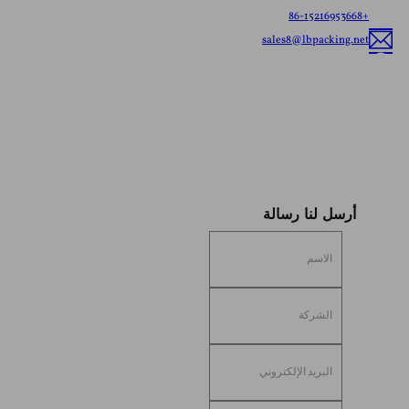
+86-15216953668
sales8@lbpacking.net
قوانغدونغ شينكيدا، طريق لونغهوا، مدينة كايتانغ، منطقة تشاوان، مدينة تشاوتشو،
مقاطعة قوانغدونغ، الصين (515644）
صوفيا
أرسل لنا رسالة