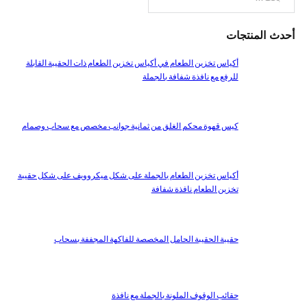
بحث
أحدث المنتجات
أكياس تخزين الطعام في أكياس تخزين الطعام ذات الحقيبة القابلة
للرفع مع نافذة شفافة بالجملة
كيس قهوة محكم الغلق من ثمانية جوانب مخصص مع سحاب وصمام
أكياس تخزين الطعام بالجملة على شكل ميكروويف على شكل حقيبة
تخزين الطعام نافذة شفافة
حقيبة الحقيبة الحامل المخصصة للفاكهة المجففة بسحاب
حقائب الوقوف الملونة بالجملة مع نافذة