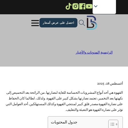
تخ
تخ
احصل على عرض أسعار
هل تؤثر التعبئة والتغليف على نضارة القهوة
الرئيسية
/
المدونات والأخبار
/
هل تؤثر التعبئة والتغليف على نضارة القهوة
أغسطس 28، 2025
القهوة هي أحد أنواع المشروبات الحساسة للغاية لنضارتها. من الرائحة بعد التحميص إلى
نكهتها بعد التخمير، تعتمد نضارتها بشكل كبير على القهوة. ولذلك، لطالما كان الحفاظ
على نضارة القهوة مصدر قلق كبير لمنتجي القهوة وكذلك المستهلكين. أحد العوامل التي
تؤثر على نضارة القهوة هو التعبئة والتغليف.
جدول المحتويات