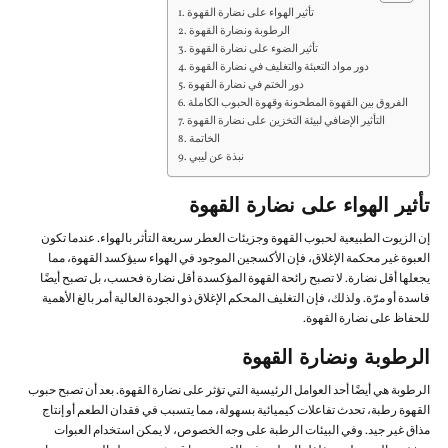
تأثير الهواء على نضارة القهوة
الرطوبة ونضارة القهوة
تأثير الضوء على نضارة القهوة
دور مواد التعبئة والتغليف في نضارة القهوة
دور الختم في نضارة القهوة
الفروق بين القهوة المطحونة وقهوة الحبوب الكاملة
التأثير الإضافي لبيئة التخزين على نضارة القهوة
الخاتمة
نبذة عن ليبي
تأثير الهواء على نضارة القهوة
إن الزيوت الطبيعية لحبوب القهوة وجزيئات العطر سريعة التأثر بالهواء. عندما تكون
العبوة غير محكمة الإغلاق، فإن الأكسجين الموجود في الهواء سيؤكسد القهوة، مما
يجعلها أقل نضارة. لا تصبح رائحة القهوة المؤكسدة أقل نضارة فحسب، بل تصبح أيضًا
فاسدة أو مرّة. ولذلك، فإن التغليف المحكم الإغلاق ذو الجودة العالية أمر بالغ الأهمية
للحفاظ على نضارة القهوة.
الرطوبة ونضارة القهوة
الرطوبة هي أيضًا أحد العوامل الرئيسية التي تؤثر على نضارة القهوة. بعد أن تصبح حبوب
القهوة رطبة، تحدث تفاعلات كيميائية بسهولة، مما يتسبب في فقدان الطعم أو إنتاج
مذاق غير جيد. وفي البيئات الرطبة على وجه الخصوص، لا يمكن استخدام العبوات