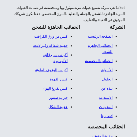
Lebei هي شركة تصنيع عبوات مرنة موثوق بها ومتخصصة في صناعة العبوات
المرنة الجاهزة للشحن بالجملة والتغليف المرن المخصص. دعنا نكون شريكك
الموثوق في التعبئة والتغليف.
الشركة
الحقائب الجاهزة للشحن
الصفحة الرئيسية
كيس من ورق الكرافت
الحقائب الجاهزة
حقيبة شفافة وغير لامعة
للشحن
أكياس من رقائق
الحقائب المخصصة
الألومنيوم​
الأسواق
أكياس الوقوف الملونة
الحلول
كيس القهوة
نبذة عن
كيس تفريغ الهواء
الاستدامة
جراب صنبور
المدونات
حقيبة الشكل
اتصل بنا
الحقائب المخصصة
حقيبة الوقوف