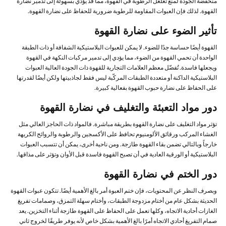
منخفضة الجودة لمنع تغلغل الرطوبة في القهوة، مما قد يؤدي بسهولة إلى تدمير نضارة
القهوة. لذلك فإن العبوات المقاومة للرطوبة ضرورية للحفاظ على نضارة القهوة.
تأثير الضوء على نضارة القهوة
القهوة أيضًا حساسة جدًا للضوء. لا يمكن للعبوات البلاستيكية الشفافة أو ذات الطبقة
الواحدة أن تحمي القهوة من الضوء، مما يؤدي إلى تدمير مركبات النكهة في القهوة
ويجعلها فاسدة. تُفضّل معظم العلامات التجارية للقهوة ذات الجودة العالية العبوات
البلاستيكية الداكنة أو متعددة الطبقات المركّبة ليس فقط لجاذبيتها ولكن أيضًا لقدرتها
على الحفاظ على نضارة حبوب القهوة بفعالية كبيرة.
دور مواد التعبئة والتغليف في نضارة القهوة
تؤثر مواد التغليف على نضارة القهوة بطريقة مباشرة. فالمواد ذات الحاجز العالي مثل
الغشاء المركب ورقائق الألومنيوم تحافظ على الأكسجين والرطوبة والروائح الكريهة
خارجاً وبالتالي تضمن بقاء القهوة طازجة. ومن ناحية أخرى، يمكن أن تتسبب العبوات
البلاستيكية أو الورقية العادية في أن تصبح القهوة فاسدة قبل الأوان وتؤثر على مذاقها.
دور الختم في نضارة القهوة
وبصرف النظر عن المحتويات، فإن ختم العبوة أمر بالغ الأهمية أيضًا. تتكون عبوات القهوة
الحديثة بشكل عام من أختام مزدوجة الطبقات، وأختام سهلة التمزق، وصمامات تفريغ
الغازات أحادية الاتجاه، وكلها تعمل على الحفاظ على القهوة طازجة أثناء التخزين. يعد
صمام التفريغ أحادي الاتجاه أمرًا بالغ الأهمية بشكل خاص لأنه يوفر طريقًا لخروج ثاني