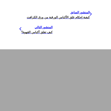
المنشور السابق
كيفية إحكام غلق الأكياس الورقية من ورق الكرافت
المنشور التالي
كيف تغلق أكياس القهوة؟
اتصل بنا للحصول على
عرض أسعار مجاني
أطلعنا على احتياجاتك - سواء كانت أكياسًا جاهزة للشحن أو
عبوات مرنة مخصصة، سنقدم لك أفضل حلول التغليف
المرنة المصممة خصيصًا لعلامتك التجارية.