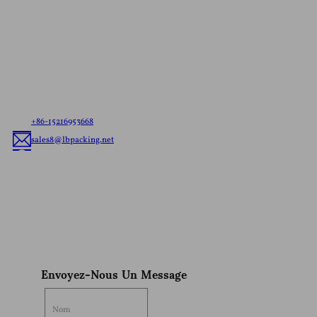
Contactez-Nous Pour Un
Devis Gratuit
Laissez-nous savoir vos besoins，s'il est prêt à tout
navire de sachets ou de la coutume de l'emballage
flexible, nous allons offrir le meilleur de l'emballage
flexible solution adaptée à votre marque.
+86-15216953668
sales8@lbpacking.net
Guangdong Xinkeda,Longhua Route,Caitang Ville,Chaoan
District,Chaozhou Ville,Province Du Guangdong,En Chine. (515644）
Sophia
Envoyez-Nous Un Message