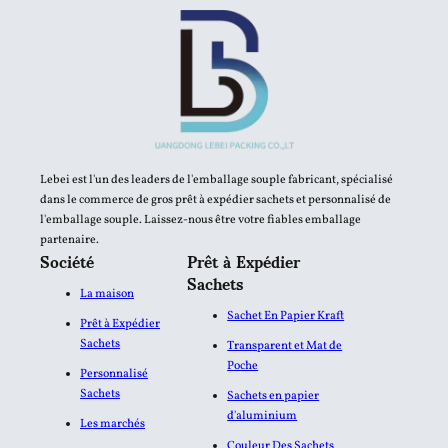
Lebei est l'un des leaders de l'emballage souple fabricant, spécialisé
dans le commerce de gros prêt à expédier sachets et personnalisé de
l'emballage souple. Laissez-nous être votre fiables emballage
partenaire.
Société
Prêt à Expédier
Sachets
La maison
Sachet En Papier Kraft
Prêt à Expédier
Sachets
Transparent et Mat de
Poche
Personnalisé
Sachets
Sachets en papier
d'aluminium​
Les marchés
Couleur Des Sachets