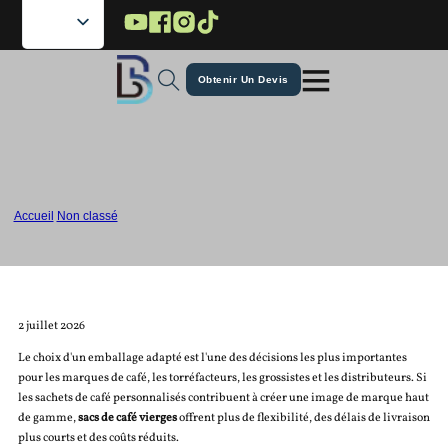
Passer au contenu principal
Passer au pied de page
Obtenir Un Devis
Sacs à café vierges ou sacs à café
imprimés sur mesure ?
Accueil
/
Non classé
/
Sacs à café vierges ou sacs à café imprimés sur mesure ?
2 juillet 2026
Le choix d'un emballage adapté est l'une des décisions les plus importantes
pour les marques de café, les torréfacteurs, les grossistes et les distributeurs. Si
les sachets de café personnalisés contribuent à créer une image de marque haut
de gamme,
sacs de café vierges
offrent plus de flexibilité, des délais de livraison
plus courts et des coûts réduits.