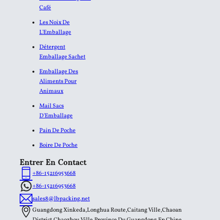
Café
Les Noix De
L'Emballage
Détergent
Emballage Sachet
Emballage Des
Aliments Pour
Animaux
Mail Sacs
D'Emballage
Pain De Poche
Boire De Poche
Entrer En Contact
+86-15216953668
+86-15216953668
sales8@lbpacking.net
Guangdong Xinkeda,Longhua Route,Caitang Ville,Chaoan
District,Chaozhou Ville,Province Du Guangdong,En Chine.