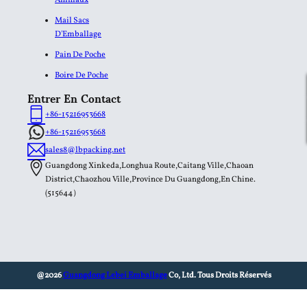
Mail Sacs
D'Emballage
Pain De Poche
Boire De Poche
Entrer En Contact
+86-15216953668
+86-15216953668
sales8@lbpacking.net
Guangdong Xinkeda,Longhua Route,Caitang Ville,Chaoan
District,Chaozhou Ville,Province Du Guangdong,En Chine.
(515644）
@2026
Guangdong Lebei Emballage
Co, Ltd. Tous Droits Réservés