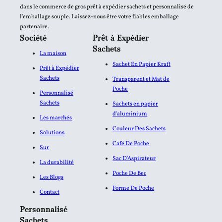
dans le commerce de gros prêt à expédier sachets et personnalisé de
l'emballage souple. Laissez-nous être votre fiables emballage
partenaire.
Société
Prêt à Expédier
Sachets
La maison
Sachet En Papier Kraft
Prêt à Expédier
Sachets
Transparent et Mat de
Poche
Personnalisé
Sachets
Sachets en papier
d'aluminium​
Les marchés
Couleur Des Sachets
Solutions
Café De Poche
Sur
Sac D'Aspirateur
La durabilité
Poche De Bec
Les Blogs
Forme De Poche
Contact
Personnalisé
Sachets