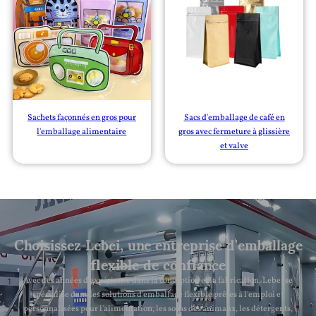
Sachets façonnés en gros pour
Sacs d'emballage de café en
l'emballage alimentaire
gros avec fermeture à glissière
et valve
Choisissez Lebei, une entreprise d'emballage
flexible de confiance
Avec des années d'expérience dans la conception et la fabrication, Lebei se
spécialise dans les solutions d'emballage flexible prêtes à l'emploi et
personnalisées pour l'alimentation, les soins des animaux, les détergents,