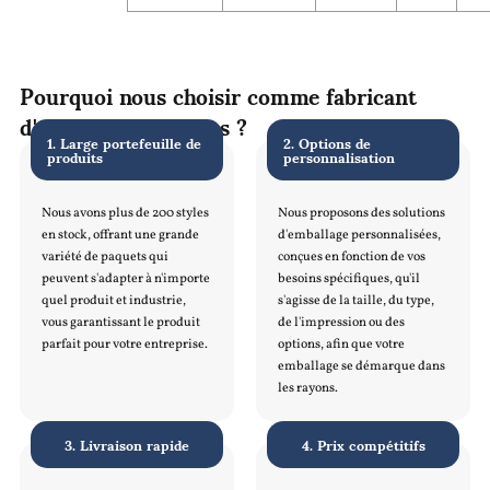
Pourquoi nous choisir comme fabricant
d'emballages souples ?
1. Large portefeuille de
2. Options de
produits
personnalisation
Nous avons plus de 200 styles
Nous proposons des solutions
en stock, offrant une grande
d'emballage personnalisées,
variété de paquets qui
conçues en fonction de vos
peuvent s'adapter à n'importe
besoins spécifiques, qu'il
quel produit et industrie,
s'agisse de la taille, du type,
vous garantissant le produit
de l'impression ou des
parfait pour votre entreprise.
options, afin que votre
emballage se démarque dans
les rayons.
3. Livraison rapide
4. Prix compétitifs