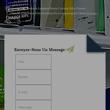
sales8@lbpacking.net
Guangdong Xinkeda,Longhua Route,Caitang Ville,Chaoan
District,Chaozhou Ville,Province Du Guangdong,En Chine. (515644）
Sophia
Envoyez-Nous Un Message