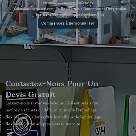
l'électronique et bien plus encore.
Sélection des matériaux
Taille et forme
Conception de l'impression
Barrières et caractéristiques fonctionnelles
Commencez à personnaliser
Contactez-Nous Pour Un
Devis Gratuit
Laissez-nous savoir vos besoins，s'il est prêt à tout
navire de sachets ou de la coutume de l'emballage
flexible, nous allons offrir le meilleur de l'emballage
flexible solution adaptée à votre marque.
+86-15216953668