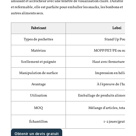
amusant et accrocheur avec une fenêtre de visualisation claire. Durable
et refermable, elle est parfaite pour emballer les snacks, les bonbons et
autres aliments secs.
Fabricant
Lebei
Types de pochettes
Stand Up Pouch
Matériau
MOPP/PET/PE ou sur mes
Scellement et poignée
Haut avec fermeture à gliss
Manipulation de surface
Impression en héliogravu
Avantage
À l'épreuve de l'humidit
Utilisation
Emballage de produits alimentaires 
MOQ
Mélange d'articles, total 5000
Échantillon
1-2 jours (gratuit)
Obtenir un devis gratuit