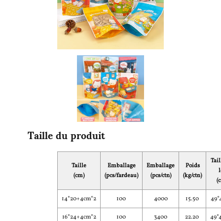
Taille du produit
Tail
Taille
Emballage
Emballage
Poids
l
(cm)
(pcs/fardeau)
(pcs/ctn)
(kg/ctn)
(
14*20+4cm*2
100
4000
15.50
49*
16*24+4cm*2
100
3400
22.20
49*