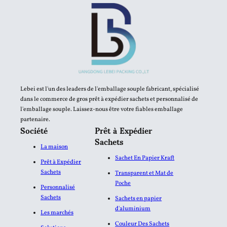
Lebei est l'un des leaders de l'emballage souple fabricant, spécialisé
dans le commerce de gros prêt à expédier sachets et personnalisé de
l'emballage souple. Laissez-nous être votre fiables emballage
partenaire.
Société
Prêt à Expédier
Sachets
La maison
Sachet En Papier Kraft
Prêt à Expédier
Sachets
Transparent et Mat de
Poche
Personnalisé
Sachets
Sachets en papier
d'aluminium​
Les marchés
Couleur Des Sachets