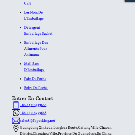
Café
Les Noix De
L'Emballage
Détergent
Emballage Sachet
Emballage Des
Aliments Pour
Animaux
Mail Sacs
D'Emballage
Pain De Poche
Boire De Poche
Entrer En Contact
+86-15216953668
+86-15216953668
sales8@lbpacking.net
Guangdong Xinkeda,Longhua Route,Caitang Ville,Chaoan
District,Chaozhou Ville,Province Du Guangdong,En Chine.