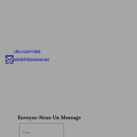
Contactez-Nous Pour Un
Devis Gratuit
Laissez-nous savoir vos besoins，s'il est prêt à tout
navire de sachets ou de la coutume de l'emballage
flexible, nous allons offrir le meilleur de l'emballage
flexible solution adaptée à votre marque.
+86-15216953668
sales8@lbpacking.net
Guangdong Xinkeda,Longhua Route,Caitang Ville,Chaoan
District,Chaozhou Ville,Province Du Guangdong,En Chine. (515644）
Sophia
Envoyez-Nous Un Message