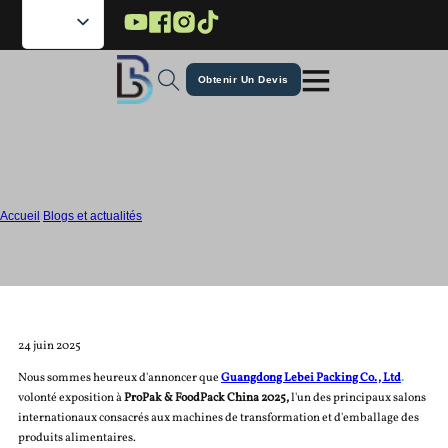
Passer au contenu principal
Passer au pied de page
Obtenir Un Devis
Visitez Lebei à ProPak & FoodPack
China 2025 - Stand 71H80
Accueil
/
Blogs et actualités
/
Visitez Lebei à ProPak & FoodPack China 2025 - Stand 71H80
24 juin 2025
Nous sommes heureux d'annoncer que
Guangdong Lebei Packing Co., Ltd
.
volonté
exposition à
ProPak & FoodPack China 2025,
l'un des principaux salons
internationaux consacrés aux machines de transformation et d'emballage des
produits alimentaires.