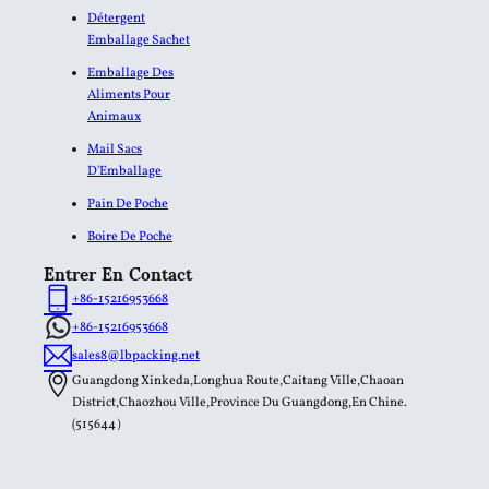
Détergent
Emballage Sachet
Emballage Des
Aliments Pour
Animaux
Mail Sacs
D'Emballage
Pain De Poche
Boire De Poche
Entrer En Contact
+86-15216953668
+86-15216953668
sales8@lbpacking.net
Guangdong Xinkeda,Longhua Route,Caitang Ville,Chaoan
District,Chaozhou Ville,Province Du Guangdong,En Chine.
(515644）