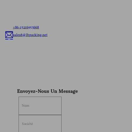
navire de sachets ou de la coutume de l'emballage
flexible, nous allons offrir le meilleur de l'emballage
flexible solution adaptée à votre marque.
+86-15216953668
sales8@lbpacking.net
Guangdong Xinkeda,Longhua Route,Caitang Ville,Chaoan
District,Chaozhou Ville,Province Du Guangdong,En Chine. (515644）
Sophia
Envoyez-Nous Un Message