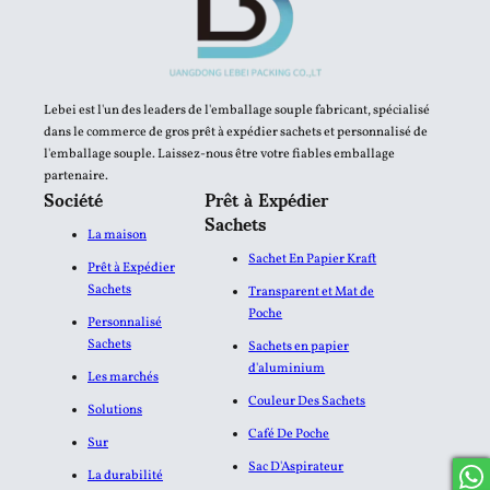
Lebei est l'un des leaders de l'emballage souple fabricant, spécialisé
dans le commerce de gros prêt à expédier sachets et personnalisé de
l'emballage souple. Laissez-nous être votre fiables emballage
partenaire.
Société
Prêt à Expédier
Sachets
La maison
Sachet En Papier Kraft
Prêt à Expédier
Sachets
Transparent et Mat de
Poche
Personnalisé
Sachets
Sachets en papier
d'aluminium​
Les marchés
Couleur Des Sachets
Solutions
Café De Poche
Sur
Sac D'Aspirateur
La durabilité