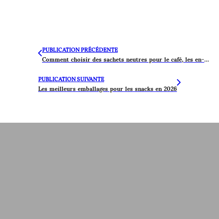
PUBLICATION PRÉCÉDENTE
Comment choisir des sachets neutres pour le café, les en-cas et la poudre
PUBLICATION SUIVANTE
Les meilleurs emballages pour les snacks en 2026
Contactez-Nous Pour Un
Devis Gratuit
Laissez-nous savoir vos besoins，s'il est prêt à tout