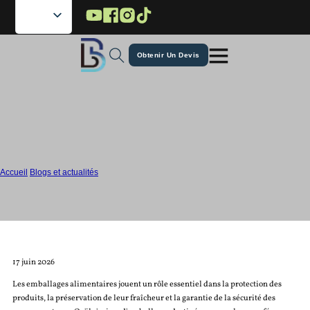
Passer au contenu principal
Passer au pied de page
Obtenir Un Devis
Qu'est-ce qui fait qu'un emballage
alimentaire est adapté au contact
alimentaire ?
Accueil
/
Blogs et actualités
/
Qu'est-ce qui fait qu'un emballage alimentaire est adapté au contact alimentaire ?
17 juin 2026
Les emballages alimentaires jouent un rôle essentiel dans la protection des
produits, la préservation de leur fraîcheur et la garantie de la sécurité des