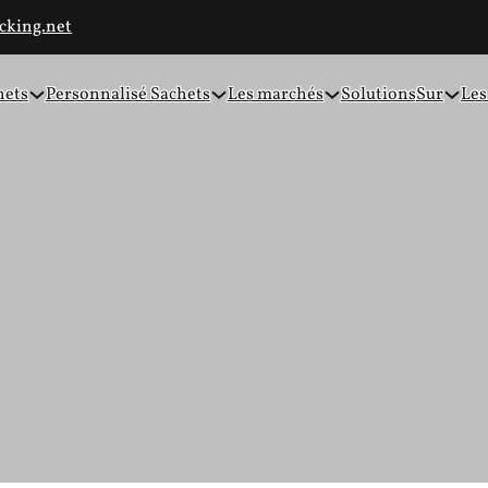
cking.net
hets
Personnalisé Sachets
Les marchés
Solutions
Sur
Les
pression personnalisée : 
lus judicieux pour les ma
ssion personnalisée : Pourquoi les sacs neutres sont le choix l