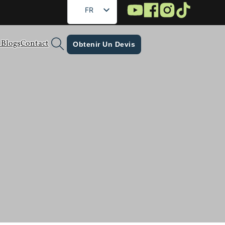
FR
EN
 Blogs
Contact
DE
Obtenir Un Devis
RU
ES
AR
Pourquoi les sacs neutres
JA
rques en croissance
KO
e plus judicieux pour les marques en croissance