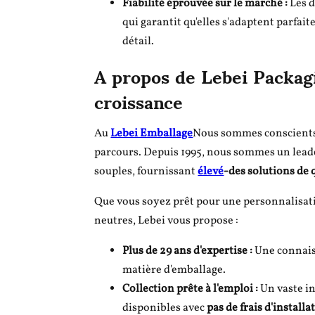
Fiabilité éprouvée sur le marché :
Les d
qui garantit qu'elles s'adaptent parfa
détail.
A propos de Lebei Packagi
croissance
Au
Lebei Emballage
Nous sommes conscients 
parcours. Depuis 1995, nous sommes un leade
souples, fournissant
élevé
-des solutions de 
Que vous soyez prêt pour une personnalisatio
neutres, Lebei vous propose :
Plus de 29 ans d'expertise :
Une connaiss
matière d'emballage.
Collection prête à l'emploi :
Un vaste in
disponibles avec
pas de frais d'installa