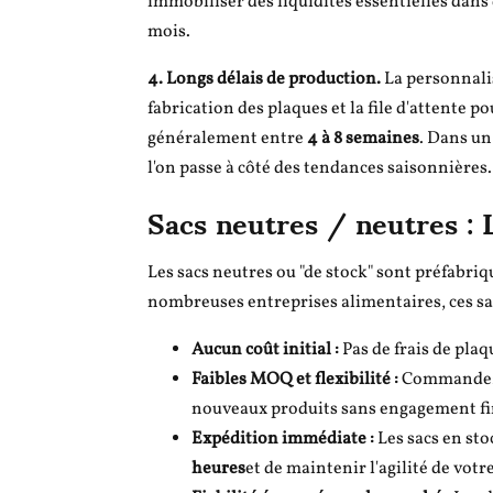
immobiliser des liquidités essentielles dans
mois.
4. Longs délais de production.
La personnalis
fabrication des plaques et la file d'attente p
généralement entre
4 à 8 semaines
. Dans un
l'on passe à côté des tendances saisonnières.
Sacs neutres / neutres : L
Les sacs neutres ou "de stock" sont préfabri
nombreuses entreprises alimentaires, ces sac
Aucun coût initial :
Pas de frais de plaq
Faibles MOQ et flexibilité :
Commandez e
nouveaux produits sans engagement fi
Expédition immédiate :
Les sacs en sto
heures
et de maintenir l'agilité de vo