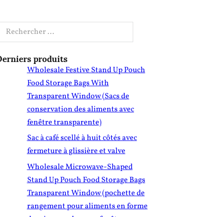
echercher
erniers produits
Wholesale Festive Stand Up Pouch
Food Storage Bags With
Transparent Window (Sacs de
conservation des aliments avec
fenêtre transparente)
Sac à café scellé à huit côtés avec
fermeture à glissière et valve
Wholesale Microwave-Shaped
Stand Up Pouch Food Storage Bags
Transparent Window (pochette de
rangement pour aliments en forme