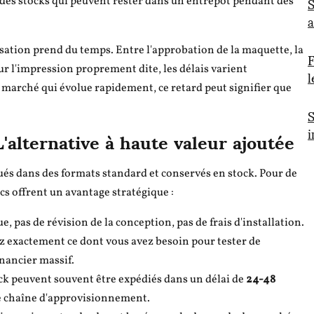
S
 des stocks qui peuvent rester dans un entrepôt pendant des
a
F
ation prend du temps. Entre l'approbation de la maquette, la
l
our l'impression proprement dite, les délais varient
 marché qui évolue rapidement, ce retard peut signifier que
S
i
'alternative à haute valeur ajoutée
qués dans des formats standard et conservés en stock. Pour de
s offrent un avantage stratégique :
ue, pas de révision de la conception, pas de frais d'installation.
xactement ce dont vous avez besoin pour tester de
nancier massif.
ck peuvent souvent être expédiés dans un délai de
24-48
tre chaîne d'approvisionnement.