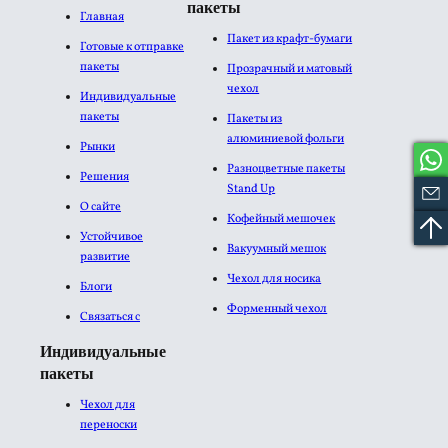
пакеты
Главная
Пакет из крафт-бумаги
Готовые к отправке
пакеты
Прозрачный и матовый
чехол
Индивидуальные
пакеты
Пакеты из
алюминиевой фольги​
Рынки
Разноцветные пакеты
Решения
Stand Up
О сайте
Кофейный мешочек
Устойчивое
Вакуумный мешок
развитие
Чехол для носика
Блоги
Форменный чехол
Связаться с
Индивидуальные
пакеты
Чехол для
переноски