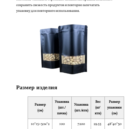
сохранить свежесть продуктов и повторно запечатать
упаковку для повторного использования.
Размер изделия
Упаковка
Вес
Размер
Размер
Упаковка
(шт./
(кг/
упаковки
(см)
(шт./ктн)
пачка)
ктн)
(см)
10*15+3см*2
100
7200
29.55
48*40*30