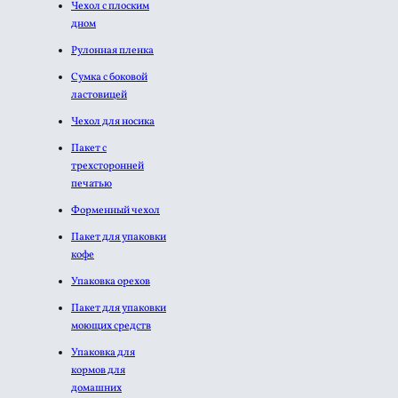
Чехол с плоским
дном
Рулонная пленка
Сумка с боковой
ластовицей
Чехол для носика
Пакет с
трехсторонней
печатью
Форменный чехол
Пакет для упаковки
кофе
Упаковка орехов
Пакет для упаковки
моющих средств
Упаковка для
кормов для
домашних