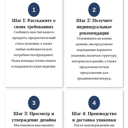
1
2
Шаг 1: Расскажите о
Шаг 2: Получите
своих требованиях
индивидуальные
рекомендации
Сообщите нам тип вашего
продукта, предпочитаемый
Основываясь на ваших
стиль упаковки, а также
данных, мы предложим
любые особенности или
подходящие варианты
потребности в брендинге.
упаковки, включая структуру,
Наша команда готова понять
материалы и дизайн, а также
и поддержать ваше видение.
предложим четкое
предложение для
продвижения вперед.
3
4
Шаг 3: Просмотр и
Шаг 4: Производство
утверждение дизайна
и доставка упаковки
Мы поможем вам оценить
После подтверждения мы