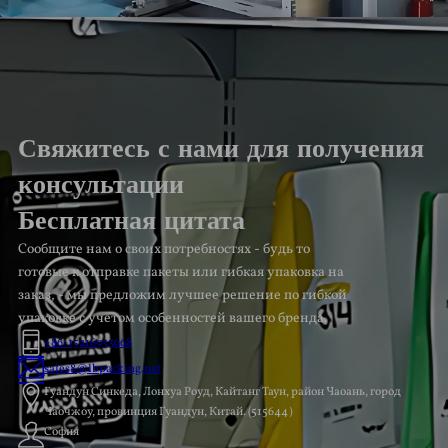
Свяжитесь с нами для получения
консультации
Бесплатная цитата
Сообщите нам о своих потребностях - будь то
готовые к отправке пакеты или гибкая упаковка на
заказ, - мы предложим лучшее решение по гибкой
упаковке с учетом особенностей вашего бренда.
+86-15216953668
sales8@lbpacking.net
Гуандун Синкеда, Лонхуа Роуд, Кайтанг Таун, район Чаоань, город
Чаочжоу, провинция Гуандун, Китай. (515644）
София