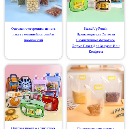
Оптовая 3-сторонняя печать
Stand Up Pouch
пакет с молнией матовый и
Производитель Оптовая
прозрачный
Симпатичные Животное
Форме Пакет Для Закуски Или
Конфеты
Оптовая продажа фигурных
Пакет с носиком оптом с