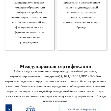
концепцию упаковки с
приступим к изготовлению
помощью образцов или
вашей индивидуальной
цифровых пробных
упаковки, гарантируя
экземпляров, что позволит
точность, качество и
вам оценить внешний вид,
соответствие целям вашего
функциональность и
бренда.
функциональность до
окончательного
утверждения.
Международная сертификация
Lebei - надежная компания по производству гибкой упаковки,
сертифицированная по стандартам QS, SGS, HACCP, BRC и ISO. Эти
сертификаты демонстрируют наши сильные стороны в области управления
качеством, безопасности пищевых продуктов и соблюдения экологических
норм, гарантируя, что каждый произведенный нами пакет соответствует
самым высоким мировым стандартам и заслуживает доверия вашего бренда
и ваших клиентов.