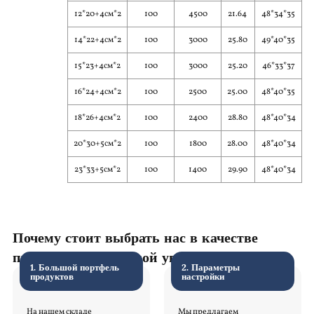
12*20+4см*2
100
4500
21.64
48*34*35
14*22+4см*2
100
3000
25.80
49*40*35
15*23+4см*2
100
3000
25.20
46*33*37
16*24+4см*2
100
2500
25.00
48*40*35
18*26+4см*2
100
2400
28.80
48*40*34
20*30+5см*2
100
1800
28.00
48*40*34
23*33+5см*2
100
1400
29.90
48*40*34
Почему стоит выбрать нас в качестве
производителя гибкой упаковки
1. Большой портфель
2. Параметры
продуктов
настройки
На нашем складе
Мы предлагаем