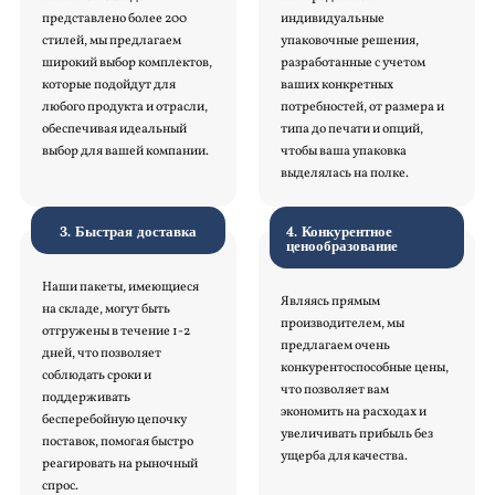
представлено более 200
индивидуальные
стилей, мы предлагаем
упаковочные решения,
широкий выбор комплектов,
разработанные с учетом
которые подойдут для
ваших конкретных
любого продукта и отрасли,
потребностей, от размера и
обеспечивая идеальный
типа до печати и опций,
выбор для вашей компании.
чтобы ваша упаковка
выделялась на полке.
3. Быстрая доставка
4. Конкурентное
ценообразование
Наши пакеты, имеющиеся
Являясь прямым
на складе, могут быть
производителем, мы
отгружены в течение 1-2
предлагаем очень
дней, что позволяет
конкурентоспособные цены,
соблюдать сроки и
что позволяет вам
поддерживать
экономить на расходах и
бесперебойную цепочку
увеличивать прибыль без
поставок, помогая быстро
ущерба для качества.
реагировать на рыночный
спрос.