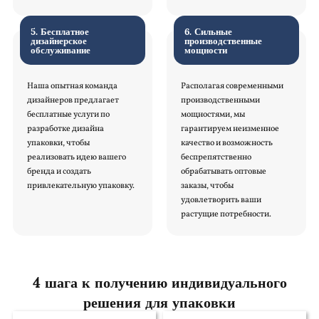
5. Бесплатное
6. Сильные
дизайнерское
производственные
обслуживание
мощности
Наша опытная команда
Располагая современными
дизайнеров предлагает
производственными
бесплатные услуги по
мощностями, мы
разработке дизайна
гарантируем неизменное
упаковки, чтобы
качество и возможность
реализовать идею вашего
беспрепятственно
бренда и создать
обрабатывать оптовые
привлекательную упаковку.
заказы, чтобы
удовлетворить ваши
растущие потребности.
4 шага к получению индивидуального
решения для упаковки