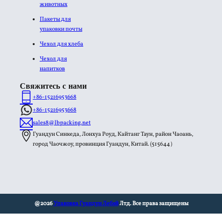
животных
Пакеты для
упаковки почты
Чехол для хлеба
Чехол для
напитков
Свяжитесь с нами
+86-15216953668
+86-15216953668
sales8@lbpacking.net
Гуандун Синкеда, Лонхуа Роуд, Кайтанг Таун, район Чаоань,
город Чаочжоу, провинция Гуандун, Китай. (515644）
@2026
Упаковка Гуандун Лебэй
Лтд. Все права защищены