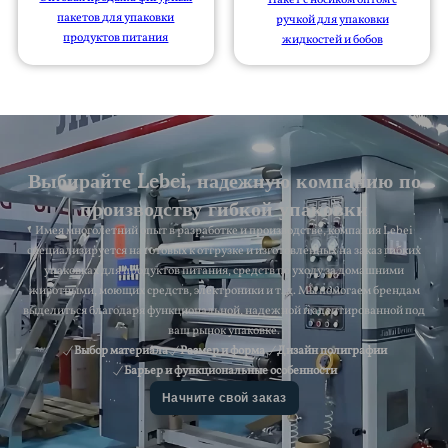
пакетов для упаковки
ручкой для упаковки
продуктов питания
жидкостей и бобов
Выбирайте Lebei, надежную компанию по
производству гибкой упаковки
Имея многолетний опыт в разработке и производстве, компания Lebei
специализируется на готовых к отгрузке и изготовленных на заказ гибких
упаковках для продуктов питания, средств по уходу за домашними
животными, моющих средств, электроники и т. д. Мы помогаем брендам
выделиться благодаря функциональной, надежной и адаптированной под
ваш рынок упаковке.
Выбор материала
Размер и форма
Дизайн полиграфии
Барьер и функциональные особенности
Начните свой заказ